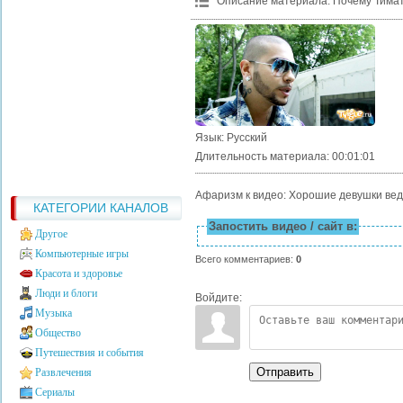
Описание материала
:
Почему Тимат
Язык
: Русский
Длительность материала
: 00:01:01
Афаризм к видео: Хорошие девушки веду
КАТЕГОРИИ КАНАЛОВ
Запостить видео / сайт в:
Другое
Компьютерные игры
Всего комментариев
:
0
Красота и здоровье
Люди и блоги
Войдите:
Музыка
Общество
Путешествия и события
Отправить
Развлечения
Сериалы