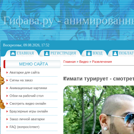
Гифава.ру - анимированн
Воскресенье, 09.08.2026, 17:52
ГЛАВНАЯ
РЕГИСТРАЦИЯ
ВХОД
ПОБЛАГ
Главная
»
Видео
»
Развлечения
МЕНЮ САЙТА
Аватарки для сайта
Тимати турирует - смотре
Сигны на заказ
Анимационные картинки
Обои на рабочий стол
Смотреть видео онлайн
Браузерные игры онлайн
Заказ личной аватарки
FAQ (вопрос/ответ)