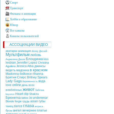
Спорт
Транспорт
Фильмы и анимация
Хобби и образование
Юмор
Все каналы
Каналы пользователей
АССОЦИАЦИИ ВИДЕО
аватарки анимация
disney
Дисней
Мультфильм
любовь
Блондинка
kiss
Анджелина Джоли
lesbian
Jennifer Lopez
Christina
Jessica Alba
джинсы
Aguilera
в красном
видеть
мадонна
Madonna
бейонсе
rihanna
Бритни Спирс
Britney Spears
Lady Gaga
вода
беременность
online
love
день всех
живот
влюблённых
бабочка
Heart
clip
Shakira
beyonce
Брюнетка
underwear
tattoo
3d
asian
губы
Blonde
fergie
грудь
глаза
dance
танец
актриса
ангел
вечернее платье
бусы