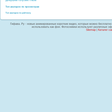
девушка
голубые глаза
Топ аватарок по просмотрам
Топ аватарок по рейтингу
Гифава. Ру - новые анимированные короткие видео, которые можно бесплатно з
использовать как фон. Фотоснимки используют различные эфф
Sitemap
|
Каталог са