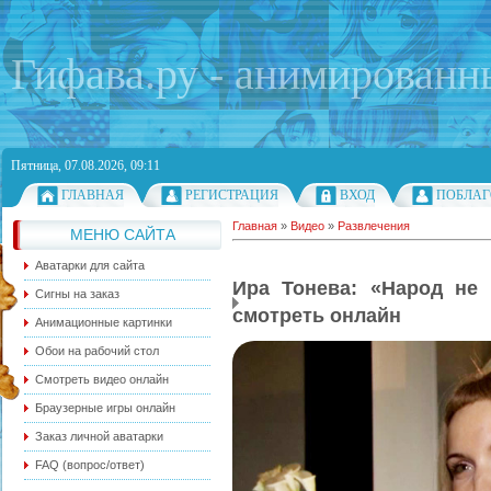
Гифава.ру - анимированн
Пятница, 07.08.2026, 09:11
ГЛАВНАЯ
РЕГИСТРАЦИЯ
ВХОД
ПОБЛАГ
Главная
»
Видео
»
Развлечения
МЕНЮ САЙТА
Аватарки для сайта
Ира Тонева: «Народ не 
Сигны на заказ
смотреть онлайн
Анимационные картинки
Обои на рабочий стол
Смотреть видео онлайн
Браузерные игры онлайн
Заказ личной аватарки
FAQ (вопрос/ответ)