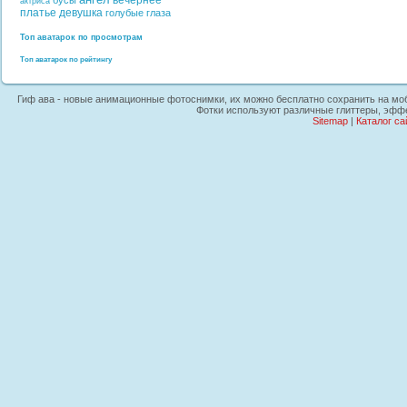
вечернее
бусы
актриса
платье
девушка
голубые глаза
Топ аватарок по просмотрам
Топ аватарок по рейтингу
Гиф ава - новые анимационные фотоснимки, их можно бесплатно сохранить на мобил
Фотки используют различные глиттеры, эффек
Sitemap
|
Каталог са