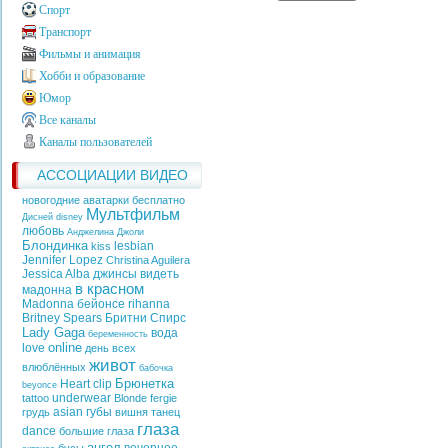
Спорт
Транспорт
Фильмы и анимация
Хобби и образование
Юмор
Все каналы
Каналы пользователей
АССОЦИАЦИИ ВИДЕО
новогодние аватарки бесплатно
Мультфильм
Дисней
disney
любовь
Анджелина Джоли
Блондинка
lesbian
kiss
Jennifer Lopez
Christina Aguilera
Jessica Alba
джинсы
видеть
в красном
мадонна
Madonna
бейонсе
rihanna
Britney Spears
Бритни Спирс
Lady Gaga
вода
беременность
online
love
день всех
живот
влюблённых
бабочка
Брюнетка
Heart
clip
beyonce
underwear
tattoo
Blonde
fergie
asian
губы
грудь
вишня
танец
глаза
dance
большие глаза
ангел