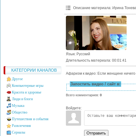
Описание материала
:
Ирина Тонева
Язык
: Русский
Длительность материала
: 00:01:41
КАТЕГОРИИ КАНАЛОВ
Афаризм к видео: Если женщине ничего 
Другое
Запостить видео / сайт в:
Компьютерные игры
Красота и здоровье
Всего комментариев
:
0
Люди и блоги
Музыка
Войдите:
Общество
Путешествия и события
Развлечения
Сериалы
Отправить