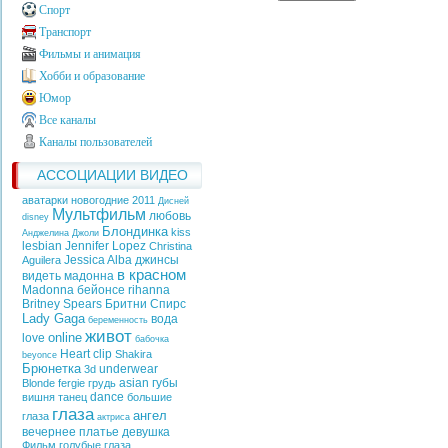
Спорт
Транспорт
Фильмы и анимация
Хобби и образование
Юмор
Все каналы
Каналы пользователей
АССОЦИАЦИИ ВИДЕО
аватарки новогодние 2011
Дисней
Мультфильм
любовь
disney
Блондинка
kiss
Анджелина Джоли
lesbian
Jennifer Lopez
Christina
Jessica Alba
джинсы
Aguilera
в красном
видеть
мадонна
Madonna
бейонсе
rihanna
Britney Spears
Бритни Спирс
Lady Gaga
вода
беременность
живот
online
love
бабочка
Heart
clip
Shakira
beyonce
Брюнетка
underwear
3d
asian
губы
Blonde
fergie
грудь
dance
вишня
танец
большие
глаза
ангел
глаза
актриса
вечернее платье
девушка
Фильм
голубые глаза