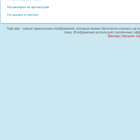
Топ аватарок по просмотрам
Топ аватарок по рейтингу
Гиф ава - новые прикольные изображения, которые можно бесплатно скачать на ко
тему. Изображения используют различные эффе
Sitemap
|
Каталог са