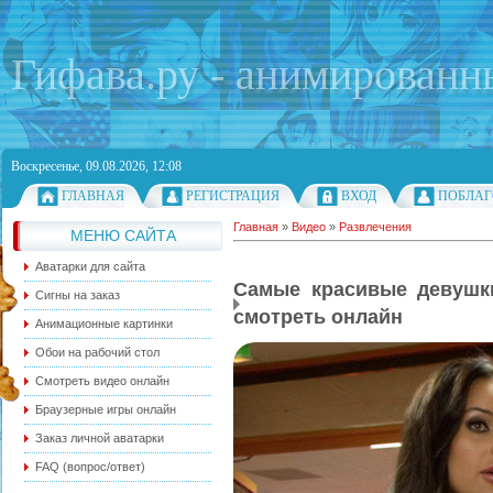
Гифава.ру - анимированн
Воскресенье, 09.08.2026, 12:08
ГЛАВНАЯ
РЕГИСТРАЦИЯ
ВХОД
ПОБЛАГ
Главная
»
Видео
»
Развлечения
МЕНЮ САЙТА
Аватарки для сайта
Самые красивые девушки
Сигны на заказ
смотреть онлайн
Анимационные картинки
Обои на рабочий стол
Смотреть видео онлайн
Браузерные игры онлайн
Заказ личной аватарки
FAQ (вопрос/ответ)