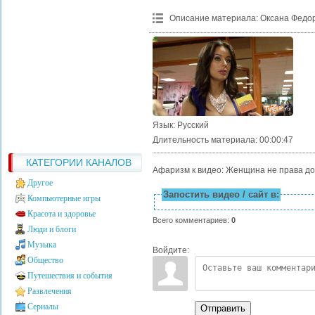
Описание материала
:
Оксана Федор
Язык
: Русский
Длительность материала
: 00:00:47
КАТЕГОРИИ КАНАЛОВ
Афаризм к видео: Женщина не права до 
Другое
Запостить видео / сайт в:
Компьютерные игры
Красота и здоровье
Всего комментариев
:
0
Люди и блоги
Музыка
Войдите:
Общество
Путешествия и события
Развлечения
Сериалы
Отправить