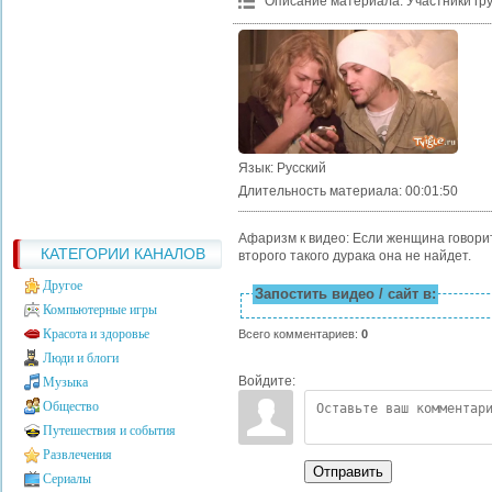
Описание материала
:
Участники гр
Язык
: Русский
Длительность материала
: 00:01:50
Афаризм к видео: Если женщина говорит
КАТЕГОРИИ КАНАЛОВ
второго такого дурака она не найдет.
Другое
Запостить видео / сайт в:
Компьютерные игры
Красота и здоровье
Всего комментариев
:
0
Люди и блоги
Войдите:
Музыка
Общество
Путешествия и события
Развлечения
Отправить
Сериалы