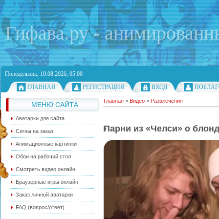
Гифава.ру - анимированн
Понедельник, 10.08.2026, 05:00
ГЛАВНАЯ
РЕГИСТРАЦИЯ
ВХОД
ПОБЛАГ
Главная
»
Видео
»
Развлечения
МЕНЮ САЙТА
Аватарки для сайта
Парни из «Челси» о блонд
Сигны на заказ
Анимационные картинки
Обои на рабочий стол
Смотреть видео онлайн
Браузерные игры онлайн
Заказ личной аватарки
FAQ (вопрос/ответ)