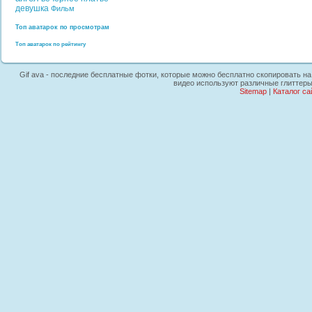
девушка
Фильм
Топ аватарок по просмотрам
Топ аватарок по рейтингу
Gif ava - последние бесплатные фотки, которые можно бесплатно скопировать на 
видео используют различные глиттеры
Sitemap
|
Каталог са