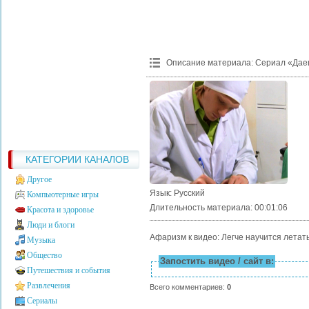
Описание материала
:
Сериал «Дае
КАТЕГОРИИ КАНАЛОВ
Другое
Язык
: Русский
Компьютерные игры
Длительность материала
: 00:01:06
Красота и здоровье
Люди и блоги
Афаризм к видео: Легче научится летат
Музыка
Общество
Запостить видео / сайт в:
Путешествия и события
Развлечения
Всего комментариев
:
0
Сериалы