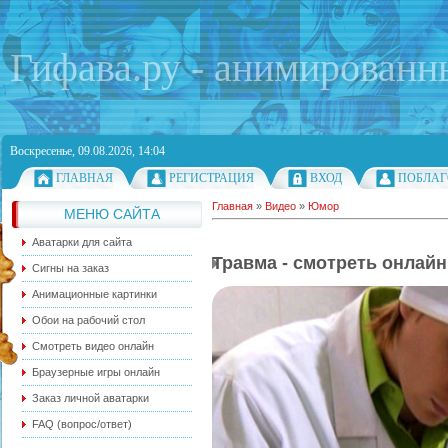
Гифава.ру - анимированн
Воскресенье, 09.08.2026, 14:04
ГЛАВНАЯ
РЕГИСТРАЦИЯ
ВХОД
ПОБЛАГ
Главная
»
Видео
»
Юмор
МЕНЮ САЙТА
Аватарки для сайта
Травма - смотреть онлайн
Сигны на заказ
Анимационные картинки
Обои на рабочий стол
Смотреть видео онлайн
Браузерные игры онлайн
Заказ личной аватарки
FAQ (вопрос/ответ)