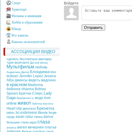
Спорт
Войдите:
Транспорт
Фильмы и анимация
Хобби и образование
Отправить
Юмор
Все каналы
Каналы пользователей
АССОЦИАЦИИ ВИДЕО
сделать бесплатную аватарку
+для вконтакте
Дисней
disney
Мультфильм
любовь
Блондинка
kiss
Анджелина Джоли
lesbian
Jennifer Lopez
Jessica
Alba
джинсы
видеть
мадонна
в красном
Madonna
бейонсе
rihanna
Britney
Lady
Spears
Бритни Спирс
Gaga
вода
love
беременность
живот
online
бабочка
beyonce
Брюнетка
Heart
clip
декольте
underwear
tattoo
3d
Blonde
fergie
asian
губы
dance
грудь
танец
глаза
большие глаза
aqua
ангел
вечернее платье
актриса
девушка
Фильм
голубые глаза