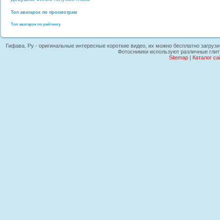
Топ аватарок по просмотрам
Топ аватарок по рейтингу
Гифава. Ру - оригинальные интересные короткие видео, их можно бесплатно загрузит
Фотоснимки используют различные глитт
Sitemap
|
Каталог са