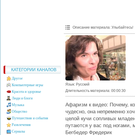
Описание материала
:
Улыбайтесь!
КАТЕГОРИИ КАНАЛОВ
Другое
Язык
: Русский
Компьютерные игры
Длительность материала
: 00:00:30
Красота и здоровье
Люди и блоги
Афаризм к видео: Почему, к
Музыка
чудесно, она непременно хоч
Общество
целой кучи сопливых младенц
Путешествия и события
Развлечения
путаются у вас под ногами,
Сериалы
Бегбедер Фредерик