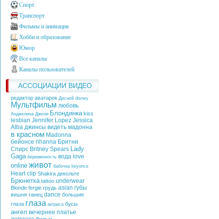
Спорт
Транспорт
Фильмы и анимация
Хобби и образование
Юмор
Все каналы
Каналы пользователей
АССОЦИАЦИИ ВИДЕО
редактор аватарок
Дисней
disney
Мультфильм
любовь
Блондинка
kiss
Анджелина Джоли
lesbian
Jennifer Lopez
Jessica
Alba
джинсы
видеть
мадонна
в красном
Madonna
бейонсе
rihanna
Бритни
Lady
Спирс
Britney Spears
Gaga
вода
love
беременность
живот
online
бабочка
beyonce
Heart
clip
Shakira
декольте
Брюнетка
underwear
tattoo
asian
губы
Blonde
fergie
грудь
dance
вишня
танец
большие
глаза
глаза
бусы
актриса
ангел
вечернее платье