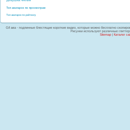
девушка
Фильм
Топ аватарок по просмотрам
Топ аватарок по рейтингу
Gif ава - подлинные блестящие короткие видео, которые можно бесплатно скопирова
Рисунки используют различные глиттер
Sitemap
|
Каталог са