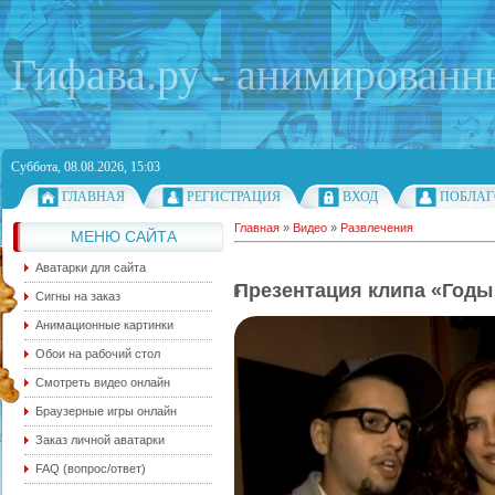
Гифава.ру - анимированн
Суббота, 08.08.2026, 15:03
ГЛАВНАЯ
РЕГИСТРАЦИЯ
ВХОД
ПОБЛАГ
Главная
»
Видео
»
Развлечения
МЕНЮ САЙТА
Аватарки для сайта
Презентация клипа «Годы 
Сигны на заказ
Анимационные картинки
Обои на рабочий стол
Смотреть видео онлайн
Браузерные игры онлайн
Заказ личной аватарки
FAQ (вопрос/ответ)