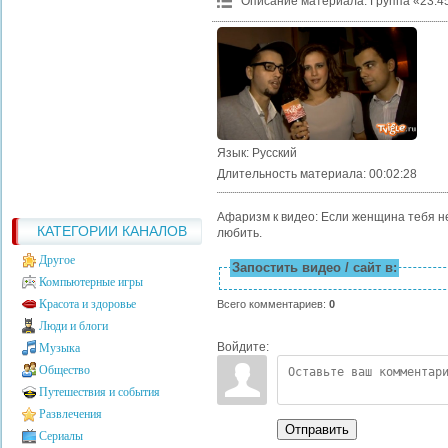
Описание материала
:
Группа «23:4
Язык
: Русский
Длительность материала
: 00:02:28
Афаризм к видео: Если женщина тебя не
КАТЕГОРИИ КАНАЛОВ
любить.
Другое
Запостить видео / сайт в:
Компьютерные игры
Красота и здоровье
Всего комментариев
:
0
Люди и блоги
Войдите:
Музыка
Общество
Путешествия и события
Развлечения
Отправить
Сериалы