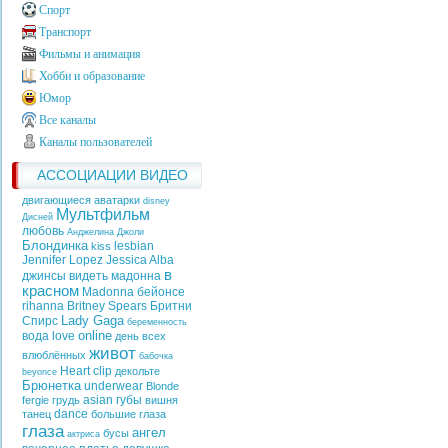
Спорт
Транспорт
Фильмы и анимация
Хобби и образование
Юмор
Все каналы
Каналы пользователей
АССОЦИАЦИИ ВИДЕО
двигающиеся аватарки
disney
Мультфильм
Дисней
любовь
Анджелина Джоли
Блондинка
lesbian
kiss
Jennifer Lopez
Jessica Alba
в
джинсы
видеть
мадонна
красном
Madonna
бейонсе
rihanna
Britney Spears
Бритни
Lady Gaga
Спирс
беременность
online
вода
love
день всех
живот
влюблённых
бабочка
Heart
clip
декольте
beyonce
Брюнетка
underwear
Blonde
asian
губы
fergie
грудь
вишня
dance
танец
большие глаза
глаза
ангел
бусы
актриса