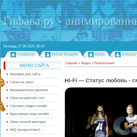
Гифава.ру - анимированн
Пятница, 07.08.2026, 06:43
ГЛАВНАЯ
РЕГИСТРАЦИЯ
ВХОД
ПОБЛАГ
Главная
»
Видео
»
Развлечения
МЕНЮ САЙТА
Аватарки для сайта
Hi-Fi — Статус любовь - 
Сигны на заказ
Анимационные картинки
Обои на рабочий стол
Смотреть видео онлайн
Браузерные игры онлайн
Заказ личной аватарки
FAQ (вопрос/ответ)