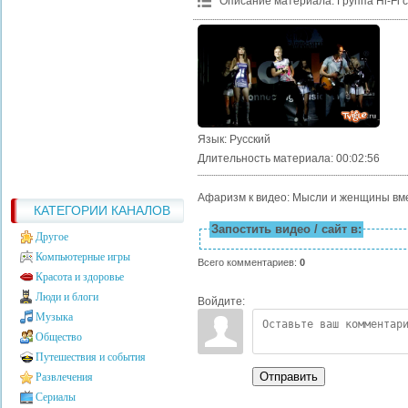
Описание материала
:
Группа Hi-Fi 
Язык
: Русский
Длительность материала
: 00:02:56
Афаризм к видео: Мысли и женщины вме
КАТЕГОРИИ КАНАЛОВ
Запостить видео / сайт в:
Другое
Компьютерные игры
Всего комментариев
:
0
Красота и здоровье
Люди и блоги
Войдите:
Музыка
Общество
Путешествия и события
Отправить
Развлечения
Сериалы