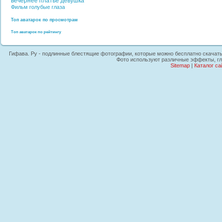
вечернее платье
девушка
Фильм
голубые глаза
Топ аватарок по просмотрам
Топ аватарок по рейтингу
Гифава. Ру - подлинные блестящие фотографии, которые можно бесплатно скачать на
Фото используют различные эффекты, гли
Sitemap
|
Каталог са