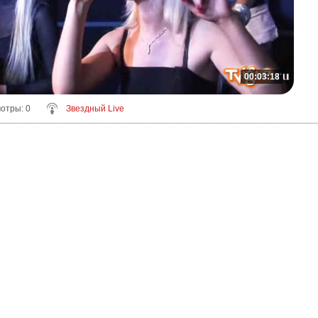
00:03:18
мотры
: 0
Звездный Live