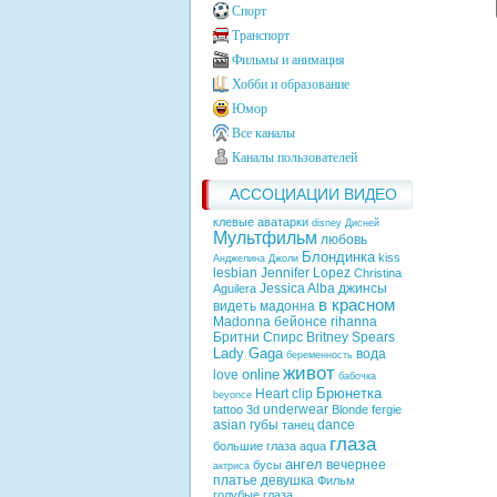
Спорт
Транспорт
Фильмы и анимация
Хобби и образование
Юмор
Все каналы
Каналы пользователей
АССОЦИАЦИИ ВИДЕО
клевые аватарки
disney
Дисней
Мультфильм
любовь
Блондинка
kiss
Анджелина Джоли
lesbian
Jennifer Lopez
Christina
Jessica Alba
джинсы
Aguilera
в красном
видеть
мадонна
Madonna
бейонсе
rihanna
Бритни Спирс
Britney Spears
Lady Gaga
вода
беременность
живот
online
love
бабочка
Брюнетка
Heart
clip
beyonce
underwear
tattoo
3d
Blonde
fergie
asian
губы
dance
танец
глаза
большие глаза
aqua
ангел
вечернее
бусы
актриса
платье
девушка
Фильм
голубые глаза