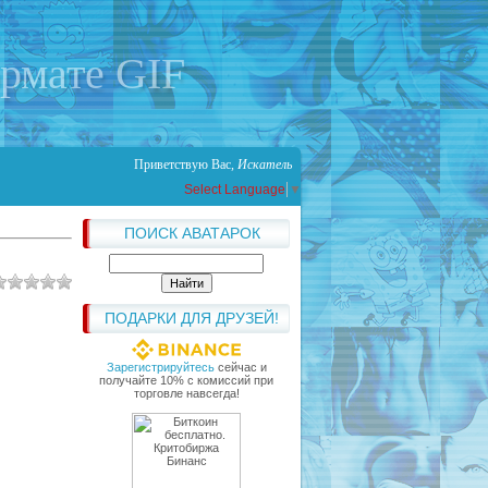
ормате GIF
Приветствую Вас
,
Искатель
Select Language
▼
ПОИСК АВАТАРОК
ПОДАРКИ ДЛЯ ДРУЗЕЙ!
Зарегистрируйтесь
сейчас и
получайте 10% с комиссий при
торговле навсегда!