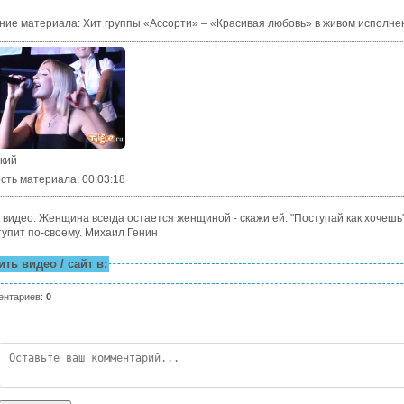
ние материала
:
Хит группы «Ассорти» – «Красивая любовь» в живом исполне
ский
сть материала
: 00:03:18
видео: Женщина всегда остается женщиной - скажи ей: "Поступай как хочешь"
тупит по-своему. Михаил Генин
ть видео / сайт в:
ентариев
:
0