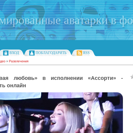
имированные аватарки в ф
ВХОД
ПОБЛАГОДАРИТЬ
RSS
део
»
Развлечения
ивая любовь» в исполнении «Ассорти» -
ть онлайн