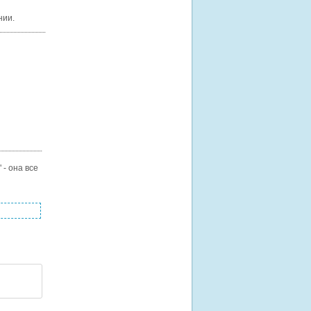
нии.
 - она все