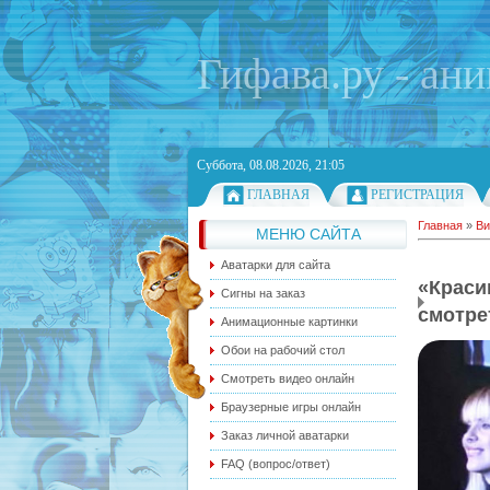
Гифава.ру - ан
Суббота, 08.08.2026, 21:05
ГЛАВНАЯ
РЕГИСТРАЦИЯ
Главная
»
Ви
МЕНЮ САЙТА
Аватарки для сайта
«Крас
Сигны на заказ
смотре
Анимационные картинки
Обои на рабочий стол
Смотреть видео онлайн
Браузерные игры онлайн
Заказ личной аватарки
FAQ (вопрос/ответ)