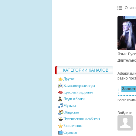
Описа
Язык
: Рус
Длительно
КАТЕГОРИИ КАНАЛОВ
Афаризм к 
равно пос
Другое
Компьютерные игры
Запости
Красота и здоровье
Люди и блоги
Всего комм
Музыка
Общество
Войдите:
Путешествия и события
Развлечения
Сериалы