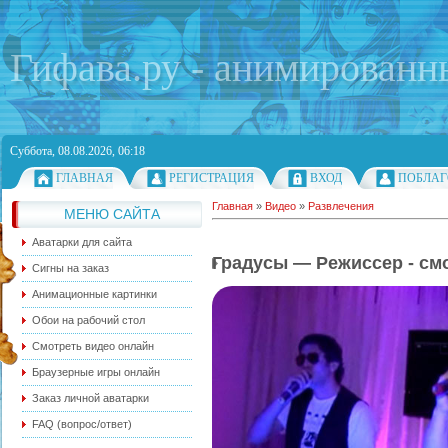
Гифава.ру - анимированн
Суббота, 08.08.2026, 06:18
ГЛАВНАЯ
РЕГИСТРАЦИЯ
ВХОД
ПОБЛАГ
Главная
»
Видео
»
Развлечения
МЕНЮ САЙТА
Аватарки для сайта
Градусы — Режиссер - см
Сигны на заказ
Анимационные картинки
Обои на рабочий стол
Смотреть видео онлайн
Браузерные игры онлайн
Заказ личной аватарки
FAQ (вопрос/ответ)