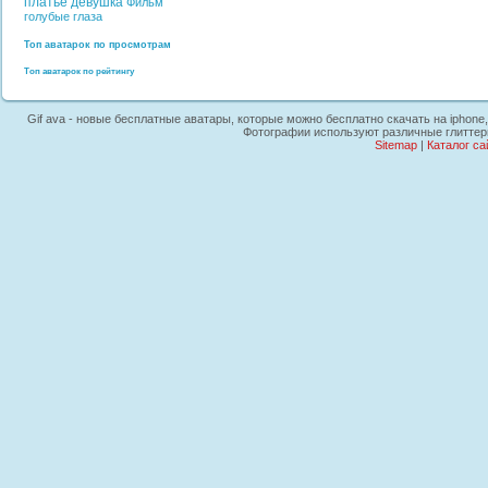
платье
девушка
Фильм
голубые глаза
Топ аватарок по просмотрам
Топ аватарок по рейтингу
Gif ava - новые бесплатные аватары, которые можно бесплатно скачать на iphone,
Фотографии используют различные глиттер
Sitemap
|
Каталог са