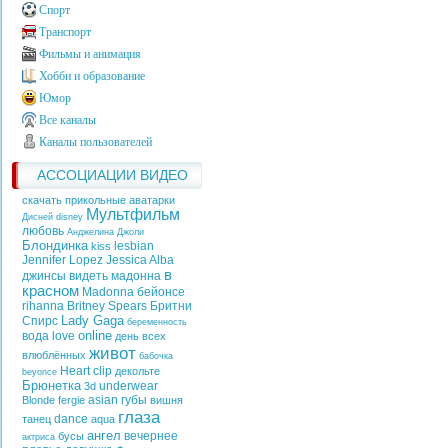
Спорт
Транспорт
Фильмы и анимация
Хобби и образование
Юмор
Все каналы
Каналы пользователей
АССОЦИАЦИИ ВИДЕО
скачать прикольные аватарки
Мультфильм
Дисней
disney
любовь
Анджелина Джоли
Блондинка
lesbian
kiss
Jennifer Lopez
Jessica Alba
в
джинсы
видеть
мадонна
красном
Madonna
бейонсе
rihanna
Britney Spears
Бритни
Lady Gaga
Спирс
беременность
online
вода
love
день всех
живот
влюблённых
бабочка
Heart
clip
декольте
beyonce
Брюнетка
underwear
3d
asian
губы
Blonde
fergie
вишня
глаза
dance
танец
aqua
ангел
вечернее
бусы
актриса