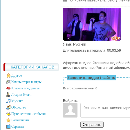
Описание материала
:
Выступление 
Язык
: Русский
Длительность материала
: 00:03:59
Афаризм к видео: Женщина подобна общ
КАТЕГОРИИ КАНАЛОВ
имеет исключение. (Античный афоризм.
Другое
Запостить видео / сайт в:
Компьютерные игры
Красота и здоровье
Всего комментариев
:
0
Люди и блоги
Войдите:
Музыка
Общество
Путешествия и события
Развлечения
Отправить
Сериалы