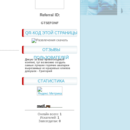
Referral ID:
GTSEFONF
QR-КОД ЭТОЙ СТРАНИЦЫ
ОТЗЫВЫ
ПОЛЬЗОВАТЕЛЕЙ
Дякую за Ваш превосходный
контент, тут возможно создать
самые лучшие горячие аватарки
вырезанные из красивых клипов
девушек - Григорий
СТАТИСТИКА
Онлайн всего:
1
Искателей:
1
Завсегдатаи:
0