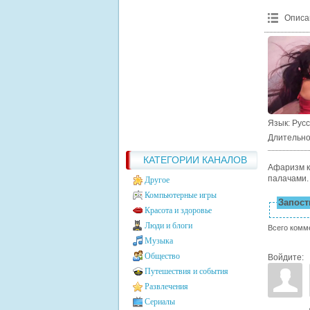
Описа
Язык
: Рус
Длительно
КАТЕГОРИИ КАНАЛОВ
Афаризм к
палачами. 
Другое
Компьютерные игры
Запости
Красота и здоровье
Люди и блоги
Всего комм
Музыка
Общество
Войдите:
Путешествия и события
Развлечения
Сериалы