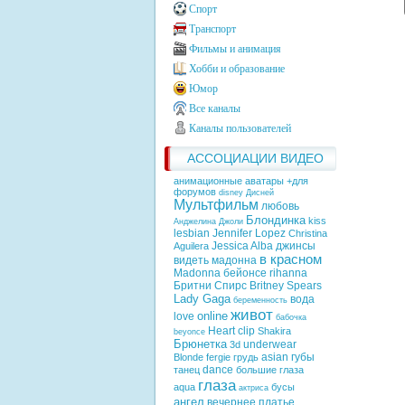
Спорт
Транспорт
Фильмы и анимация
Хобби и образование
Юмор
Все каналы
Каналы пользователей
АССОЦИАЦИИ ВИДЕО
анимационные аватары +для
форумов
disney
Дисней
Мультфильм
любовь
Блондинка
kiss
Анджелина Джоли
lesbian
Jennifer Lopez
Christina
Jessica Alba
джинсы
Aguilera
в красном
видеть
мадонна
Madonna
бейонсе
rihanna
Бритни Спирс
Britney Spears
Lady Gaga
вода
беременность
живот
online
love
бабочка
Heart
clip
Shakira
beyonce
Брюнетка
underwear
3d
asian
губы
Blonde
fergie
грудь
dance
танец
большие глаза
глаза
aqua
бусы
актриса
ангел
вечернее платье