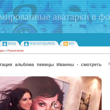
имированные аватарки в ф
ВХОД
ПОБЛАГОДАРИТЬ
RSS
део
»
Развлечения
тация альбома певицы Иванны - смотреть