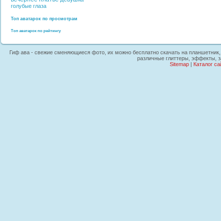
голубые глаза
Топ аватарок по просмотрам
Топ аватарок по рейтингу
Гиф ава - свежие сменяющиеся фото, их можно бесплатно скачать на планшетник, т
различные глиттеры, эффекты, з
Sitemap
|
Каталог са