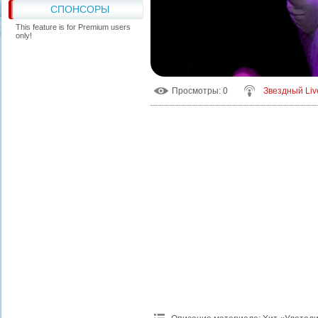
СПОНСОРЫ
This feature is for Premium users
only!
Просмотры
: 0
Звездный Liv