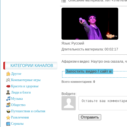
Описание материала
:
Хит «Улетели
Язык
: Русский
Длительность материала
: 00:02:17
Афаризм к видео: Наутро она сказала, ч
КАТЕГОРИИ КАНАЛОВ
Запостить видео / сайт в:
Другое
Компьютерные игры
Всего комментариев
:
0
Красота и здоровье
Люди и блоги
Войдите:
Музыка
Общество
Путешествия и события
Отправить
Развлечения
Сериалы