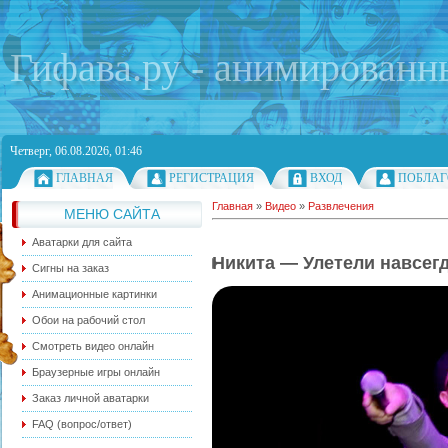
Гифава.ру - анимированн
Четверг, 06.08.2026, 01:46
ГЛАВНАЯ
РЕГИСТРАЦИЯ
ВХОД
ПОБЛАГ
Главная
»
Видео
»
Развлечения
МЕНЮ САЙТА
Аватарки для сайта
Никита — Улетели навсегд
Сигны на заказ
Анимационные картинки
Обои на рабочий стол
Смотреть видео онлайн
Браузерные игры онлайн
Заказ личной аватарки
FAQ (вопрос/ответ)