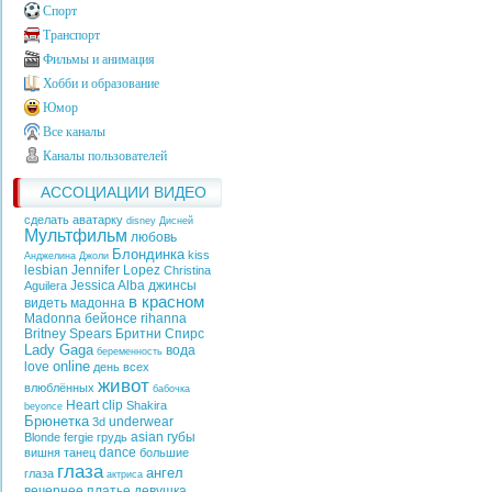
Спорт
Транспорт
Фильмы и анимация
Хобби и образование
Юмор
Все каналы
Каналы пользователей
АССОЦИАЦИИ ВИДЕО
сделать аватарку
disney
Дисней
Мультфильм
любовь
Блондинка
kiss
Анджелина Джоли
lesbian
Jennifer Lopez
Christina
Jessica Alba
джинсы
Aguilera
в красном
видеть
мадонна
Madonna
бейонсе
rihanna
Britney Spears
Бритни Спирс
Lady Gaga
вода
беременность
online
love
день всех
живот
влюблённых
бабочка
Heart
clip
Shakira
beyonce
Брюнетка
underwear
3d
asian
губы
Blonde
fergie
грудь
dance
вишня
танец
большие
глаза
ангел
глаза
актриса
вечернее платье
девушка