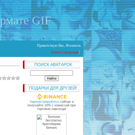
ормате GIF
Приветствую Вас
,
Искатель
Select Language
▼
ПОИСК АВАТАРОК
ПОДАРКИ ДЛЯ ДРУЗЕЙ!
Зарегистрируйтесь
сейчас и
получайте 10% с комиссий при
торговле навсегда!