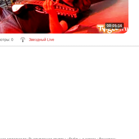
00:05:16
мотры
: 0
Звездный Live