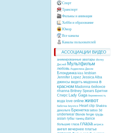
Спорт
Транспорт
Фильмы и анимация
Хобби и образование
Юмор
Все каналы
Каналы пользователей
АССОЦИАЦИИ ВИДЕО
анимированные аватары
disney
Мультфильм
Дисней
любовь
Анджелина Джоли
Блондинка
lesbian
kiss
Jennifer Lopez
Jessica Alba
в
джинсы
видеть
мадонна
красном
Madonna
бейонсе
rihanna
Britney Spears
Бритни
Lady Gaga
Спирс
беременность
живот
online
вода
love
Heart
clip
Shakira
бабочка
beyonce
Брюнетка
декольте
tattoo
3d
underwear
Blonde
fergie
грудь
asian
губы
dance
танец
глаза
большие глаза
актриса
ангел
вечернее платье