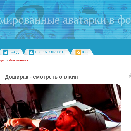
имированные аватарки в ф
ВХОД
ПОБЛАГОДАРИТЬ
RSS
део
»
Развлечения
— Доширак - смотреть онлайн