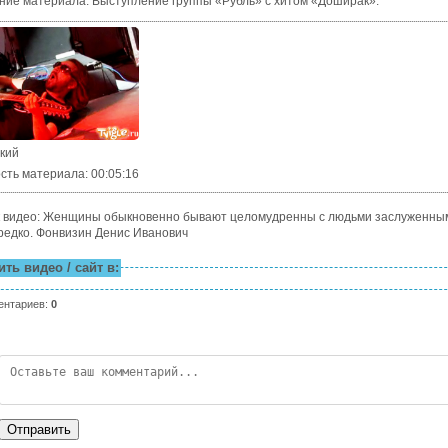
ние материала
:
Выступление группы «Рубль» с хитом «Доширак».
ский
сть материала
: 00:05:16
 видео: Женщины обыкновенно бывают целомудренны с людьми заслуженным
редко. Фонвизин Денис Иванович
ть видео / сайт в:
ентариев
:
0
Отправить