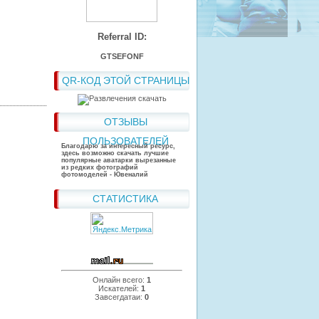
Referral ID:
GTSEFONF
QR-КОД ЭТОЙ СТРАНИЦЫ
ОТЗЫВЫ
ПОЛЬЗОВАТЕЛЕЙ
Благодарю за интересный ресурс,
здесь возможно скачать лучшие
популярные аватарки вырезанные
из редких фотографий
фотомоделей - Ювеналий
СТАТИСТИКА
Онлайн всего:
1
Искателей:
1
Завсегдатаи:
0