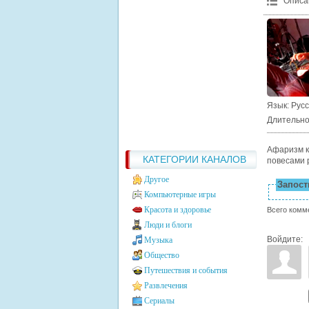
Описа
Язык
: Рус
Длительно
Афаризм к
КАТЕГОРИИ КАНАЛОВ
повесами 
Другое
Запости
Компьютерные игры
Красота и здоровье
Всего комм
Люди и блоги
Войдите:
Музыка
Общество
Путешествия и события
Развлечения
Сериалы