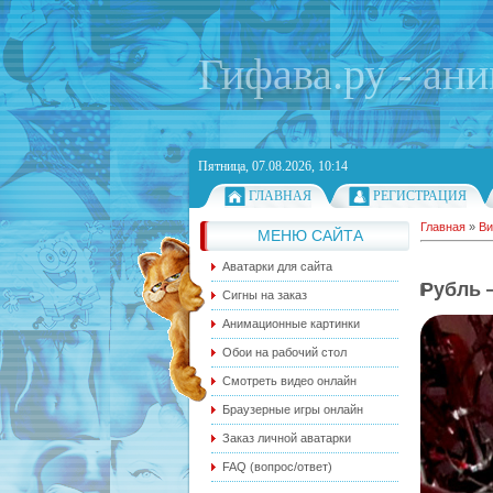
Гифава.ру - ан
Пятница, 07.08.2026, 10:14
ГЛАВНАЯ
РЕГИСТРАЦИЯ
Главная
»
Ви
МЕНЮ САЙТА
Аватарки для сайта
Рубль 
Сигны на заказ
Анимационные картинки
Обои на рабочий стол
Смотреть видео онлайн
Браузерные игры онлайн
Заказ личной аватарки
FAQ (вопрос/ответ)