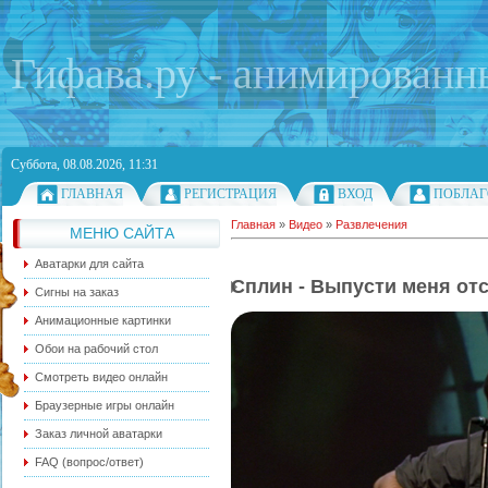
Гифава.ру - анимированн
Суббота, 08.08.2026, 11:31
ГЛАВНАЯ
РЕГИСТРАЦИЯ
ВХОД
ПОБЛАГ
Главная
»
Видео
»
Развлечения
МЕНЮ САЙТА
Аватарки для сайта
Сплин - Выпусти меня от
Сигны на заказ
Анимационные картинки
Обои на рабочий стол
Смотреть видео онлайн
Браузерные игры онлайн
Заказ личной аватарки
FAQ (вопрос/ответ)