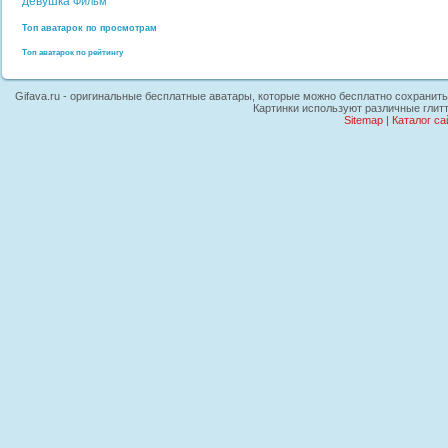
девушка
Фильм
Топ аватарок по просмотрам
Топ аватарок по рейтингу
Gifava.ru - оригинальные бесплатные аватары, которые можно бесплатно сохранить н
Картинки используют различные глит
Sitemap
|
Каталог са