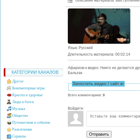
Описание материала
:
Выступление 
Язык
: Русский
Длительность материала
: 00:02:14
Афаризм к видео: Никто не делается др
КАТЕГОРИИ КАНАЛОВ
Бальзак
Другое
Запостить видео / сайт в:
Компьютерные игры
Красота и здоровье
Всего комментариев
:
0
Люди и блоги
Войдите:
Музыка
Общество
Путешествия и события
Развлечения
Отправить
Сериалы