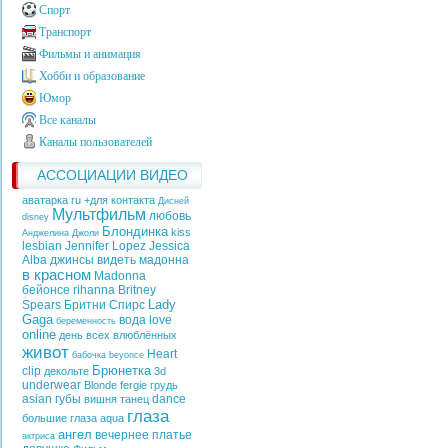
Спорт
Транспорт
Фильмы и анимация
Хобби и образование
Юмор
Все каналы
Каналы пользователей
АССОЦИАЦИИ ВИДЕО
аватарка ru +для контакта
Дисней
Мультфильм
любовь
disney
Блондинка
kiss
Анджелина Джоли
lesbian
Jennifer Lopez
Jessica
Alba
джинсы
видеть
мадонна
в красном
Madonna
бейонсе
rihanna
Britney
Lady
Spears
Бритни Спирс
Gaga
вода
love
беременность
online
день всех влюблённых
живот
Heart
бабочка
beyonce
Брюнетка
clip
декольте
3d
underwear
Blonde
fergie
грудь
asian
губы
dance
вишня
танец
глаза
большие глаза
aqua
ангел
вечернее платье
актриса