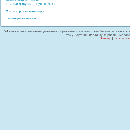
актриса
платье
девушка
голубые глаза
Топ аватарок по просмотрам
Топ аватарок по рейтингу
Gif ava - новейшие анимационные изображения, которые можно бесплатно скачать на
тему. Картинки используют различные эфф
Sitemap
|
Каталог са