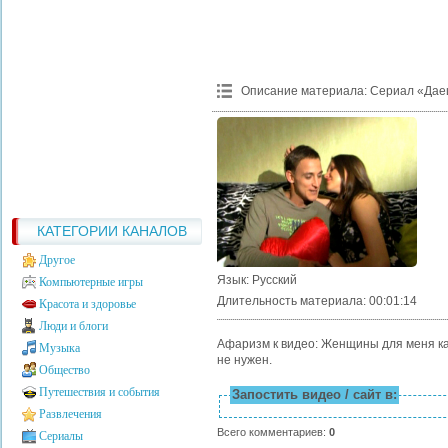
Описание материала
:
Сериал «Дае
КАТЕГОРИИ КАНАЛОВ
Другое
Язык
: Русский
Компьютерные игры
Длительность материала
: 00:01:14
Красота и здоровье
Люди и блоги
Афаризм к видео: Женщины для меня как
Музыка
не нужен.
Общество
Путешествия и события
Запостить видео / сайт в:
Развлечения
Всего комментариев
:
0
Сериалы