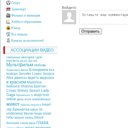
Спорт
Войдите:
Транспорт
Фильмы и анимация
Хобби и образование
Юмор
Отправить
Все каналы
Каналы пользователей
АССОЦИАЦИИ ВИДЕО
смешные аватарки +для
контакта
disney
Дисней
Мультфильм
любовь
Блондинка
kiss
Анджелина Джоли
lesbian
Jennifer Lopez
Jessica
Alba
джинсы
видеть
мадонна
в красном
Madonna
бейонсе
rihanna
Бритни
Lady
Спирс
Britney Spears
Gaga
вода
love
беременность
online
день всех влюблённых
живот
Heart
бабочка
beyonce
Брюнетка
clip
tattoo
3d
underwear
asian
Blonde
fergie
губы
dance
вишня
танец
глаза
большие глаза
aqua
ангел
вечернее
бусы