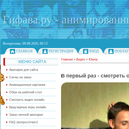
Гифава.ру - анимированн
Воскресенье, 09.08.2026, 00:13
ГЛАВНАЯ
РЕГИСТРАЦИЯ
ВХОД
ПОБЛАГ
Главная
»
Видео
»
Юмор
МЕНЮ САЙТА
Аватарки для сайта
В первый раз - смотреть 
Сигны на заказ
Анимационные картинки
Обои на рабочий стол
Смотреть видео онлайн
Браузерные игры онлайн
Заказ личной аватарки
FAQ (вопрос/ответ)