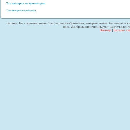
Топ аватарок по просмотрам
Топ аватарок по рейтингу
Гифава. Ру - оригинальные блестящие изображения, которые можно бесплатно скача
фон. Изображения используют различные гли
Sitemap
|
Каталог са