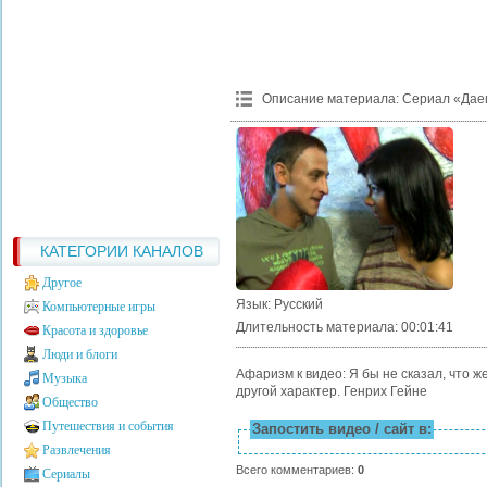
Описание материала
:
Сериал «Дае
КАТЕГОРИИ КАНАЛОВ
Другое
Язык
: Русский
Компьютерные игры
Длительность материала
: 00:01:41
Красота и здоровье
Люди и блоги
Афаризм к видео: Я бы не сказал, что ж
Музыка
другой характер. Генрих Гейне
Общество
Путешествия и события
Запостить видео / сайт в:
Развлечения
Всего комментариев
:
0
Сериалы