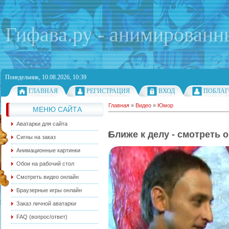
Гифава.ру - анимированн
Понедельник, 10.08.2026, 10:39
ГЛАВНАЯ
РЕГИСТРАЦИЯ
ВХОД
ПОБЛАГ
Главная
»
Видео
»
Юмор
МЕНЮ САЙТА
Аватарки для сайта
Ближе к делу - смотреть 
Сигны на заказ
Анимационные картинки
Обои на рабочий стол
Смотреть видео онлайн
Браузерные игры онлайн
Заказ личной аватарки
FAQ (вопрос/ответ)