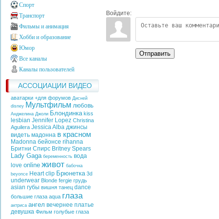
Спорт
Войдите:
Транспорт
Фильмы и анимация
Хобби и образование
Юмор
Отправить
Все каналы
Каналы пользователей
АССОЦИАЦИИ ВИДЕО
аватарки +для форумов
Дисней
Мультфильм
любовь
disney
Блондинка
kiss
Анджелина Джоли
lesbian
Jennifer Lopez
Christina
Jessica Alba
джинсы
Aguilera
в красном
видеть
мадонна
Madonna
бейонсе
rihanna
Бритни Спирс
Britney Spears
Lady Gaga
вода
беременность
живот
online
love
бабочка
Брюнетка
Heart
clip
3d
beyonce
underwear
Blonde
fergie
грудь
asian
губы
dance
вишня
танец
глаза
большие глаза
aqua
ангел
вечернее платье
актриса
девушка
Фильм
голубые глаза