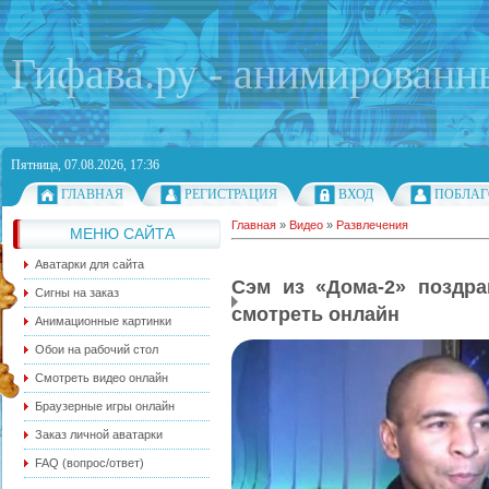
Гифава.ру - анимированн
Пятница, 07.08.2026, 17:36
ГЛАВНАЯ
РЕГИСТРАЦИЯ
ВХОД
ПОБЛАГ
Главная
»
Видео
»
Развлечения
МЕНЮ САЙТА
Аватарки для сайта
Сэм из «Дома-2» поздра
Сигны на заказ
смотреть онлайн
Анимационные картинки
Обои на рабочий стол
Смотреть видео онлайн
Браузерные игры онлайн
Заказ личной аватарки
FAQ (вопрос/ответ)