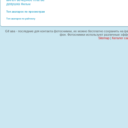
вечернее платье
девушка
Фильм
Топ аватарок по просмотрам
Топ аватарок по рейтингу
Gif ава - последние для контакта фотоснимки, их можно бесплатно сохранить на i
фон. Фотоснимки используют различные эффек
Sitemap
|
Каталог са