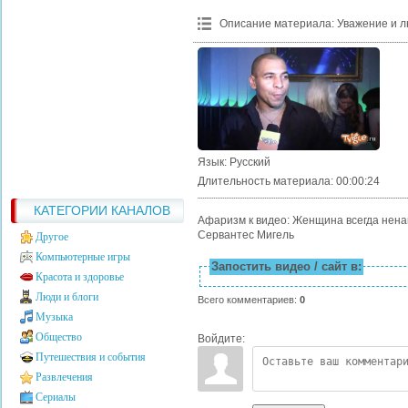
Описание материала
:
Уважение и л
Язык
: Русский
Длительность материала
: 00:00:24
КАТЕГОРИИ КАНАЛОВ
Афаризм к видео: Женщина всегда ненави
Сервантес Мигель
Другое
Компьютерные игры
Запостить видео / сайт в:
Красота и здоровье
Люди и блоги
Всего комментариев
:
0
Музыка
Общество
Войдите:
Путешествия и события
Развлечения
Сериалы