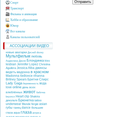
Отправить
Спорт
Транспорт
Фильмы и анимация
Хобби и образование
Юмор
Все каналы
Каналы пользователей
АССОЦИАЦИИ ВИДЕО
новые аватарки
Дисней
disney
Мультфильм
любовь
Блондинка
kiss
Анджелина Джоли
lesbian
Jennifer Lopez
Christina
Jessica Alba
джинсы
Aguilera
в красном
видеть
мадонна
Madonna
бейонсе
rihanna
Britney Spears
Бритни Спирс
Lady Gaga
вода
беременность
online
love
день всех
живот
влюблённых
бабочка
Heart
clip
Shakira
beyonce
Брюнетка
декольте
tattoo
underwear
asian
Blonde
fergie
губы
dance
танец
большие
глаза
глаза
aqua
актриса
ангел