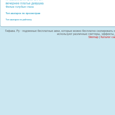
вечернее платье
девушка
Фильм
голубые глаза
Топ аватарок по просмотрам
Топ аватарок по рейтингу
Гифава. Ру - подлинные бесплатные авки, которые можно бесплатно скопировать на
используют различные глиттеры, эффекты, 
Sitemap
|
Каталог са