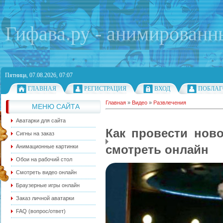
Гифава.ру - анимированн
Пятница, 07.08.2026, 07:07
ГЛАВНАЯ
РЕГИСТРАЦИЯ
ВХОД
ПОБЛАГ
Главная
»
Видео
»
Развлечения
МЕНЮ САЙТА
Аватарки для сайта
Как провести нов
Сигны на заказ
смотреть онлайн
Анимационные картинки
Обои на рабочий стол
Смотреть видео онлайн
Браузерные игры онлайн
Заказ личной аватарки
FAQ (вопрос/ответ)