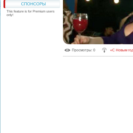
СПОНСОРЫ
This feature is for Premium users
only!
Просмотры
: 0
«С Новым го