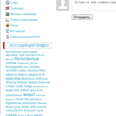
Спорт
Транспорт
Фильмы и анимация
Отправить
Хобби и образование
Юмор
Все каналы
Каналы пользователей
АССОЦИАЦИИ ВИДЕО
бесплатные новогодние
аватарки +для контакта
disney
Мультфильм
Дисней
любовь
Анджелина Джоли
Блондинка
lesbian
kiss
Jennifer Lopez
Jessica Alba
в
джинсы
видеть
мадонна
красном
Madonna
бейонсе
rihanna
Britney Spears
Бритни
Lady Gaga
Спирс
беременность
online
вода
love
день всех
живот
влюблённых
бабочка
Heart
clip
декольте
beyonce
Брюнетка
underwear
Blonde
asian
губы
fergie
грудь
вишня
dance
танец
большие глаза
глаза
ангел
бусы
актриса