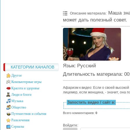
Маша зна
Описание материала
:
может дать полезный совет.
Язык
: Русский
КАТЕГОРИИ КАНАЛОВ
Длительность материала
: 00
Другое
Компьютерные игры
Афаризм к видео: Если о своей высокой 
Красота и здоровье
лицемер, если женщина, - значит, она 
Люди и блоги
Музыка
Запостить видео / сайт в:
Общество
Всего комментариев
:
0
Путешествия и события
Развлечения
Войдите:
Сериалы