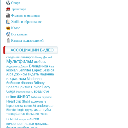
Спорт
Транспорт
Фильмы и анимация
Хобби и образование
Юмор
Все каналы
Каналы пользователей
АССОЦИАЦИИ ВИДЕО
создание аватарок
disney
Дисней
Мультфильм
любовь
Блондинка
kiss
Анджелина Джоли
lesbian
Jennifer Lopez
Jessica
Alba
джинсы
видеть
мадонна
в красном
Madonna
бейонсе
rihanna
Britney
Lady
Spears
Бритни Спирс
Gaga
вода
love
беременность
живот
online
бабочка
beyonce
Heart
clip
Shakira
декольте
Брюнетка
underwear
tattoo
3d
asian
губы
Blonde
fergie
грудь
dance
танец
большие глаза
глаза
ангел
актриса
вечернее платье
девушка
Фильм
голубые глаза