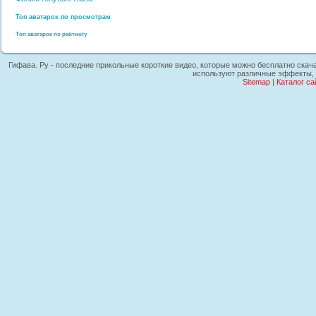
Топ аватарок по просмотрам
Топ аватарок по рейтингу
Гифава. Ру - последние прикольные короткие видео, которые можно бесплатно скачат
используют различные эффекты, г
Sitemap
|
Каталог са