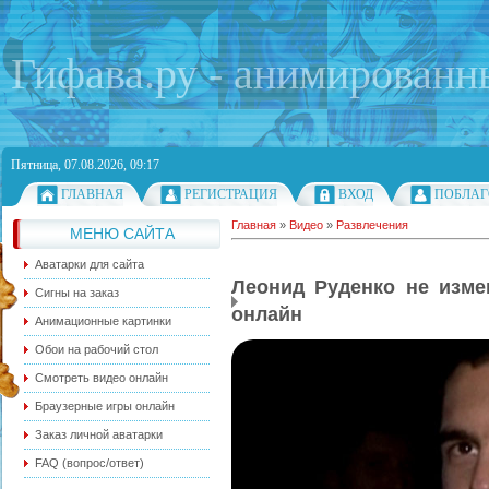
Гифава.ру - анимированн
Пятница, 07.08.2026, 09:17
ГЛАВНАЯ
РЕГИСТРАЦИЯ
ВХОД
ПОБЛАГ
Главная
»
Видео
»
Развлечения
МЕНЮ САЙТА
Аватарки для сайта
Леонид Руденко не изме
Сигны на заказ
онлайн
Анимационные картинки
Обои на рабочий стол
Смотреть видео онлайн
Браузерные игры онлайн
Заказ личной аватарки
FAQ (вопрос/ответ)