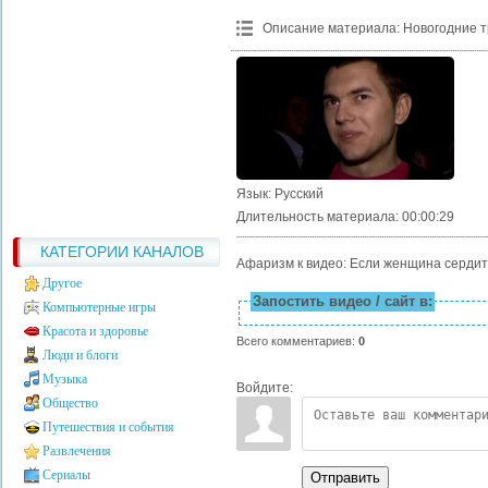
Описание материала
:
Новогодние т
Язык
: Русский
Длительность материала
: 00:00:29
КАТЕГОРИИ КАНАЛОВ
Афаризм к видео: Если женщина сердитс
Другое
Запостить видео / сайт в:
Компьютерные игры
Красота и здоровье
Всего комментариев
:
0
Люди и блоги
Музыка
Войдите:
Общество
Путешествия и события
Развлечения
Сериалы
Отправить