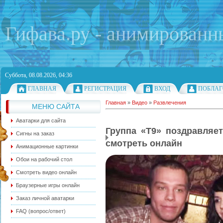
Гифава.ру - анимированн
Суббота, 08.08.2026, 04:36
ГЛАВНАЯ
РЕГИСТРАЦИЯ
ВХОД
ПОБЛАГ
Главная
»
Видео
»
Развлечения
МЕНЮ САЙТА
Аватарки для сайта
Группа «Т9» поздравляет
Сигны на заказ
смотреть онлайн
Анимационные картинки
Обои на рабочий стол
Смотреть видео онлайн
Браузерные игры онлайн
Заказ личной аватарки
FAQ (вопрос/ответ)