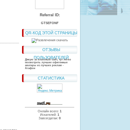
Referral ID:
GTSEFONF
QR-КОД ЭТОЙ СТРАНИЦЫ
ОТЗЫВЫ
ПОЛЬЗОВАТЕЛЕЙ
Дякую за классный сайт, тут легко
посмотреть лучшие офигенные
аватары из лучших реклам -
Агафон
СТАТИСТИКА
Онлайн всего:
1
Искателей:
1
Завсегдатаи:
0