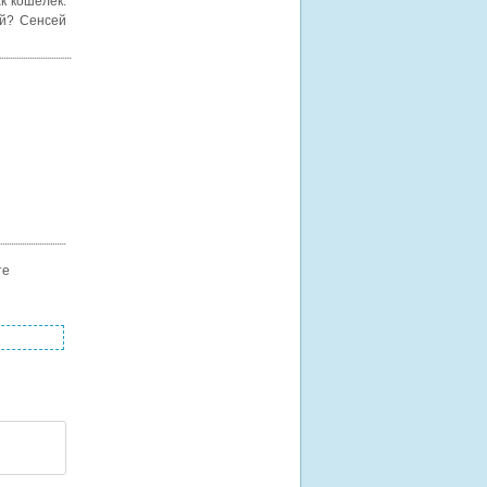
ак кошелек.
ой? Сенсей
те