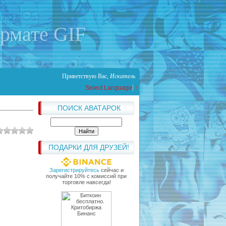
ормате GIF
Приветствую Вас
,
Искатель
Select Language
▼
ПОИСК АВАТАРОК
ПОДАРКИ ДЛЯ ДРУЗЕЙ!
Зарегистрируйтесь
сейчас и
получайте 10% с комиссий при
торговле навсегда!