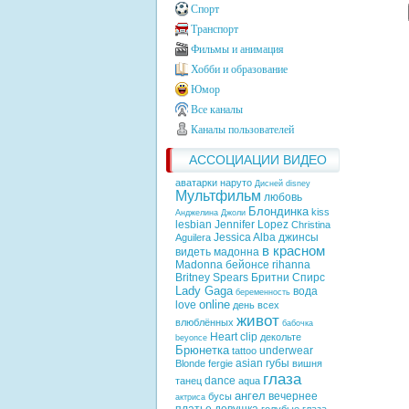
Спорт
Транспорт
Фильмы и анимация
Хобби и образование
Юмор
Все каналы
Каналы пользователей
АССОЦИАЦИИ ВИДЕО
аватарки наруто
Дисней
disney
Мультфильм
любовь
Блондинка
kiss
Анджелина Джоли
lesbian
Jennifer Lopez
Christina
Jessica Alba
джинсы
Aguilera
в красном
видеть
мадонна
Madonna
бейонсе
rihanna
Britney Spears
Бритни Спирс
Lady Gaga
вода
беременность
online
love
день всех
живот
влюблённых
бабочка
Heart
clip
декольте
beyonce
Брюнетка
underwear
tattoo
asian
губы
Blonde
fergie
вишня
глаза
dance
танец
aqua
ангел
вечернее
бусы
актриса