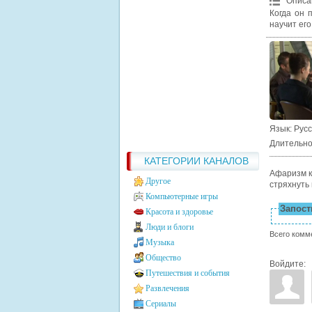
Описа
Когда он 
научит его
Язык
: Рус
Длительно
КАТЕГОРИИ КАНАЛОВ
Афаризм к
Другое
стряхнуть 
Компьютерные игры
Запости
Красота и здоровье
Люди и блоги
Всего комм
Музыка
Общество
Войдите:
Путешествия и события
Развлечения
Сериалы