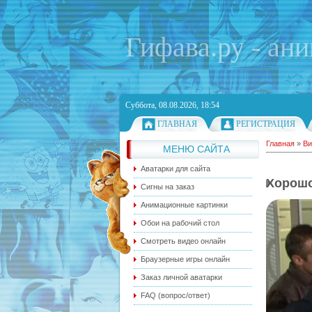
Гифава.ру - ан
Суббота, 08.08.2026, 18:54
ГЛАВНАЯ
РЕГИСТРАЦИЯ
Главная
»
Ви
МЕНЮ САЙТА
Аватарки для сайта
Хорошо
Сигны на заказ
Анимационные картинки
Обои на рабочий стол
Смотреть видео онлайн
Браузерные игры онлайн
Заказ личной аватарки
FAQ (вопрос/ответ)