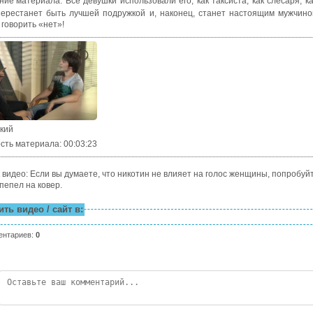
ние материала
:
Все девушки использовали его, как таксиста, как слесаря, к
перестанет быть лучшей подружкой и, наконец, станет настоящим мужчин
 говорить «нет»!
ский
сть материала
: 00:03:23
 видео: Если вы думаете, что никотин не влияет на голос женщины, попробуй
пепел на ковер.
ть видео / сайт в:
ентариев
:
0