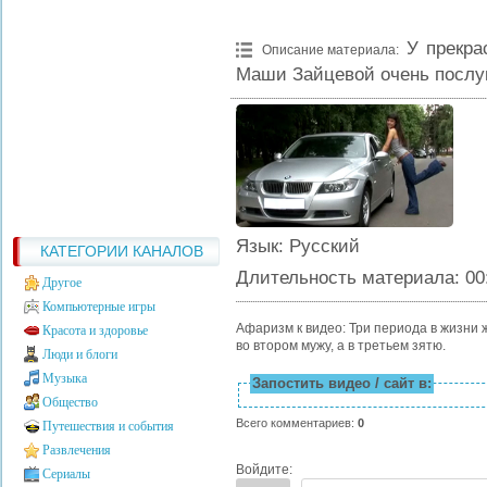
У прекра
Описание материала
:
Маши Зайцевой очень посл
Язык
: Русский
КАТЕГОРИИ КАНАЛОВ
Длительность материала
: 00
Другое
Компьютерные игры
Афаризм к видео: Три периода в жизни 
Красота и здоровье
во втором мужу, а в третьем зятю.
Люди и блоги
Музыка
Запостить видео / сайт в:
Общество
Всего комментариев
:
0
Путешествия и события
Развлечения
Войдите:
Сериалы