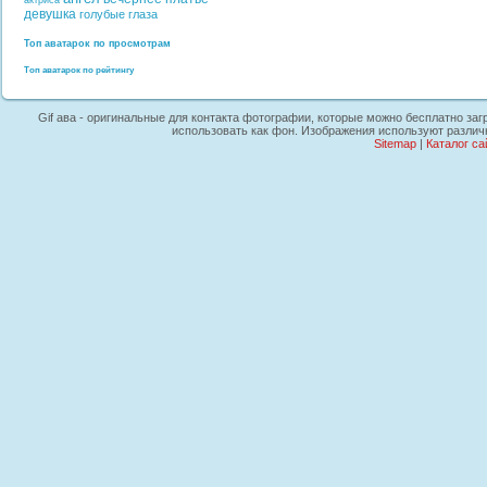
актриса
девушка
голубые глаза
Топ аватарок по просмотрам
Топ аватарок по рейтингу
Gif ава - оригинальные для контакта фотографии, которые можно бесплатно заг
использовать как фон. Изображения используют различ
Sitemap
|
Каталог са