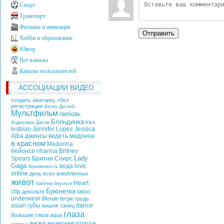
Спорт
Транспорт
Фильмы и анимация
Отправить
Хобби и образование
Юмор
Все каналы
Каналы пользователей
АССОЦИАЦИИ ВИДЕО
создать аватарку +без
регистрации
disney
Дисней
Мультфильм
любовь
Блондинка
kiss
Анджелина Джоли
lesbian
Jennifer Lopez
Jessica
Alba
джинсы
видеть
мадонна
в красном
Madonna
бейонсе
rihanna
Britney
Lady
Spears
Бритни Спирс
Gaga
вода
love
беременность
online
день всех влюблённых
живот
Heart
бабочка
beyonce
Брюнетка
clip
декольте
tattoo
underwear
Blonde
fergie
грудь
asian
губы
dance
вишня
танец
глаза
большие глаза
aqua
ангел
вечернее платье