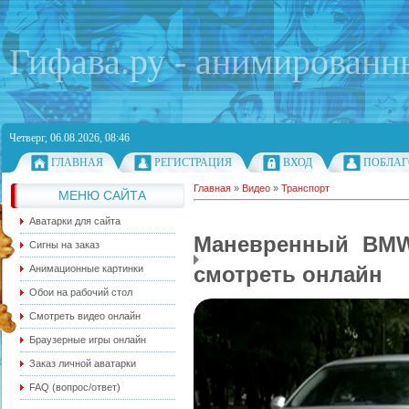
Гифава.ру - анимированн
Четверг, 06.08.2026, 08:46
ГЛАВНАЯ
РЕГИСТРАЦИЯ
ВХОД
ПОБЛАГ
Главная
»
Видео
»
Транспорт
МЕНЮ САЙТА
Аватарки для сайта
Маневренный BMW
Сигны на заказ
смотреть онлайн
Анимационные картинки
Обои на рабочий стол
Смотреть видео онлайн
Браузерные игры онлайн
Заказ личной аватарки
FAQ (вопрос/ответ)