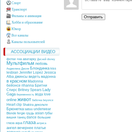
Спорт
Транспорт
Фильмы и анимация
Отправить
Хобби и образование
Юмор
Все каналы
Каналы пользователей
АССОЦИАЦИИ ВИДЕО
фотки +на аватарку
Дисней
disney
Мультфильм
любовь
Блондинка
kiss
Анджелина Джоли
lesbian
Jennifer Lopez
Jessica
Alba
джинсы
видеть
мадонна
в красном
Madonna
бейонсе
rihanna
Бритни
Lady
Спирс
Britney Spears
Gaga
вода
love
беременность
живот
online
бабочка
beyonce
Heart
clip
Shakira
декольте
Брюнетка
underwear
tattoo
asian
губы
Blonde
fergie
грудь
dance
вишня
танец
большие
глаза
глаза
aqua
актриса
ангел
вечернее платье