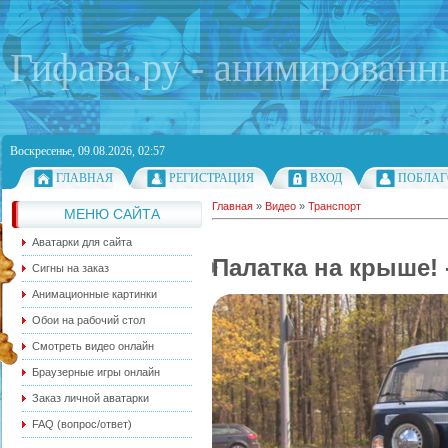
Гифава.ру - анимированн
Воскресенье, 09.08.2026, 02:57
ГЛАВНАЯ
РЕГИСТРАЦИЯ
ВХОД
ПОБЛАГ
Главная
»
Видео
»
Транспорт
МЕНЮ САЙТА
Аватарки для сайта
Палатка на крыше! 
Сигны на заказ
Анимационные картинки
Обои на рабочий стол
Смотреть видео онлайн
Браузерные игры онлайн
Заказ личной аватарки
FAQ (вопрос/ответ)