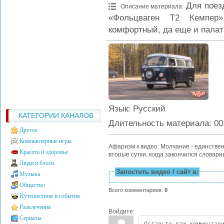
Для поез
Описание материала
:
«Фольцваген Т2 Кемпер»
комфортный, да еще и палат
Язык
: Русский
КАТЕГОРИИ КАНАЛОВ
Длительность материала
: 00
Другое
Компьютерные игры
Афаризм к видео: Молчание - единствен
Красота и здоровье
вторые сутки, когда закончился словарны
Люди и блоги
Запостить видео / сайт в:
Музыка
Общество
Всего комментариев
:
0
Путешествия и события
Развлечения
Войдите:
Сериалы