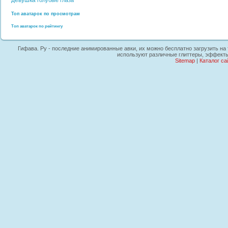
девушка
голубые глаза
Топ аватарок по просмотрам
Топ аватарок по рейтингу
Гифава. Ру - последние анимированные авки, их можно бесплатно загрузить на т
используют различные глиттеры, эффекты,
Sitemap
|
Каталог са