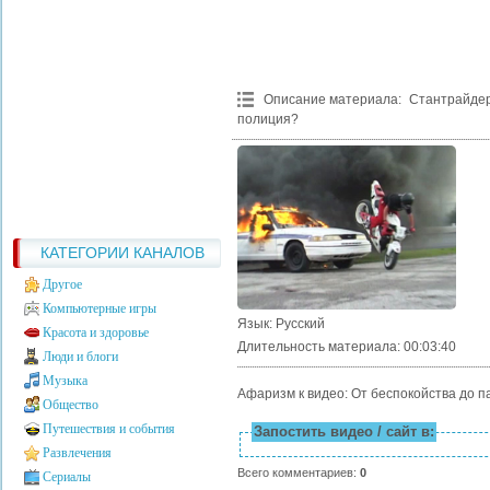
Описание материала
:
Стантрайде
полиция?
КАТЕГОРИИ КАНАЛОВ
Другое
Компьютерные игры
Язык
: Русский
Красота и здоровье
Длительность материала
: 00:03:40
Люди и блоги
Музыка
Афаризм к видео: От беспокойства до па
Общество
Путешествия и события
Запостить видео / сайт в:
Развлечения
Всего комментариев
:
0
Сериалы