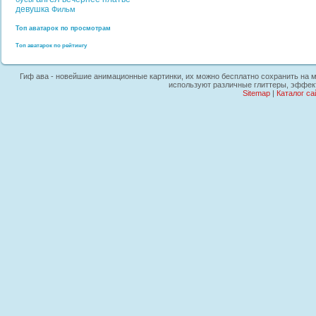
девушка
Фильм
Топ аватарок по просмотрам
Топ аватарок по рейтингу
Гиф ава - новейшие анимационные картинки, их можно бесплатно сохранить на мо
используют различные глиттеры, эффект
Sitemap
|
Каталог са