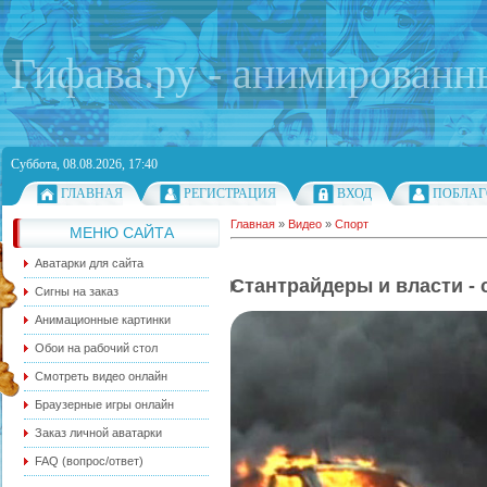
Гифава.ру - анимированн
Суббота, 08.08.2026, 17:40
ГЛАВНАЯ
РЕГИСТРАЦИЯ
ВХОД
ПОБЛАГ
Главная
»
Видео
»
Спорт
МЕНЮ САЙТА
Аватарки для сайта
Стантрайдеры и власти -
Сигны на заказ
Анимационные картинки
Обои на рабочий стол
Смотреть видео онлайн
Браузерные игры онлайн
Заказ личной аватарки
FAQ (вопрос/ответ)