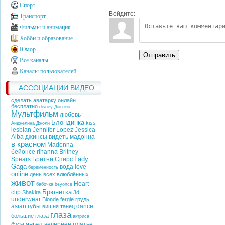
Спорт
Войдите:
Транспорт
Фильмы и анимация
Хобби и образование
Юмор
Отправить
Все каналы
Каналы пользователей
АССОЦИАЦИИ ВИДЕО
сделать аватарку онлайн
бесплатно
disney
Дисней
Мультфильм
любовь
Блондинка
kiss
Анджелина Джоли
lesbian
Jennifer Lopez
Jessica
Alba
джинсы
видеть
мадонна
в красном
Madonna
бейонсе
rihanna
Britney
Lady
Spears
Бритни Спирс
Gaga
вода
love
беременность
online
день всех влюблённых
живот
Heart
бабочка
beyonce
Брюнетка
clip
Shakira
3d
underwear
Blonde
fergie
грудь
asian
губы
dance
вишня
танец
глаза
большие глаза
актриса
ангел
вечернее платье
бусы