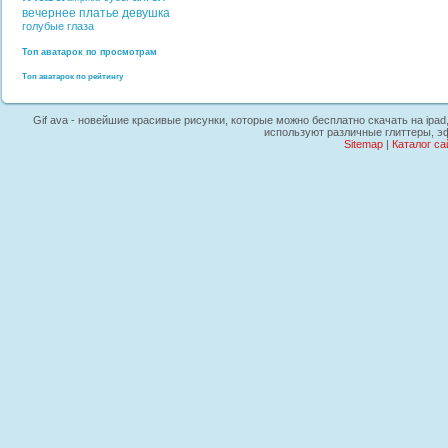
вечернее платье
девушка
голубые глаза
Топ аватарок по просмотрам
Топ аватарок по рейтингу
Gif ava - новейшие красивые рисунки, которые можно бесплатно скачать на ipad
используют различные глиттеры, э
Sitemap
|
Каталог са