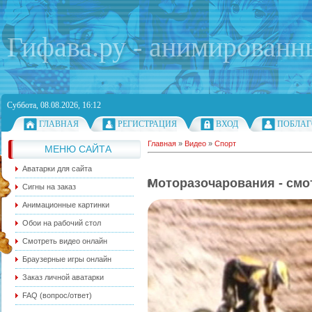
Гифава.ру - анимированн
Суббота, 08.08.2026, 16:12
ГЛАВНАЯ
РЕГИСТРАЦИЯ
ВХОД
ПОБЛАГ
Главная
»
Видео
»
Спорт
МЕНЮ САЙТА
Аватарки для сайта
Моторазочарования - смо
Сигны на заказ
Анимационные картинки
Обои на рабочий стол
Смотреть видео онлайн
Браузерные игры онлайн
Заказ личной аватарки
FAQ (вопрос/ответ)