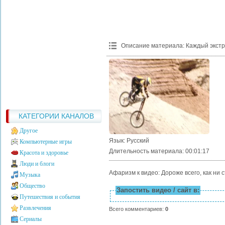
Описание материала
:
Каждый экстр
КАТЕГОРИИ КАНАЛОВ
Другое
Язык
: Русский
Компьютерные игры
Длительность материала
: 00:01:17
Красота и здоровье
Люди и блоги
Афаризм к видео: Дороже всего, как ни 
Музыка
Общество
Запостить видео / сайт в:
Путешествия и события
Развлечения
Всего комментариев
:
0
Сериалы