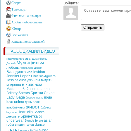
Спорт
Войдите:
Транспорт
Фильмы и анимация
Хобби и образование
Отправить
Юмор
Все каналы
Каналы пользователей
АССОЦИАЦИИ ВИДЕО
прикольные аватарки
disney
Мультфильм
Дисней
любовь
Анджелина Джоли
Блондинка
lesbian
kiss
Jennifer Lopez
Christina Aguilera
Jessica Alba
джинсы
видеть
в красном
мадонна
Madonna
бейонсе
rihanna
Britney Spears
Бритни Спирс
Lady Gaga
вода
беременность
online
love
день всех
живот
влюблённых
бабочка
Heart
clip
Shakira
beyonce
Брюнетка
декольте
3d
underwear
asian
Blonde
fergie
губы
dance
вишня
танец
глаза
ангел
бусы
актриса