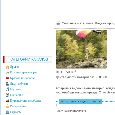
Описание материала
:
Водные проце
КАТЕГОРИИ КАНАЛОВ
Другое
Язык
: Русский
Компьютерные игры
Длительность материала
: 00:01:00
Красота и здоровье
Люди и блоги
Афаризм к видео: Очень неверно, когда 
Музыка
когда-нибудь говорят правду. Отто Вейн
Общество
Путешествия и события
Запостить видео / сайт в:
Развлечения
Всего комментариев
:
0
Сериалы