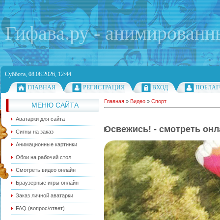
Гифава.ру - анимированн
Суббота, 08.08.2026, 12:44
ГЛАВНАЯ
РЕГИСТРАЦИЯ
ВХОД
ПОБЛАГ
Главная
»
Видео
»
Спорт
МЕНЮ САЙТА
Аватарки для сайта
Освежись! - смотреть он
Сигны на заказ
Анимационные картинки
Обои на рабочий стол
Смотреть видео онлайн
Браузерные игры онлайн
Заказ личной аватарки
FAQ (вопрос/ответ)