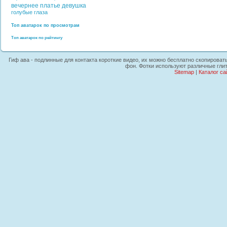
вечернее платье
девушка
голубые глаза
Топ аватарок по просмотрам
Топ аватарок по рейтингу
Гиф ава - подлинные для контакта короткие видео, их можно бесплатно скопировать
фон. Фотки используют различные глит
Sitemap
|
Каталог са