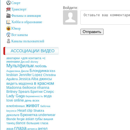
Спорт
Войдите:
Транспорт
Фильмы и анимация
Хобби и образование
Юмор
Отправить
Все каналы
Каналы пользователей
АССОЦИАЦИИ ВИДЕО
аватарки +для контакта +с
именами
Дисней
disney
Мультфильм
любовь
Блондинка
kiss
Анджелина Джоли
lesbian
Jennifer Lopez
Christina
Jessica Alba
джинсы
Aguilera
в красном
видеть
мадонна
Madonna
бейонсе
rihanna
Britney Spears
Бритни Спирс
Lady Gaga
вода
беременность
online
love
день всех
живот
влюблённых
бабочка
Heart
clip
Shakira
beyonce
Брюнетка
underwear
декольте
asian
губы
Blonde
fergie
вишня
dance
танец
большие глаза
глаза
ангел
aqua
актриса