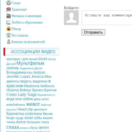
Спорт
Войдите:
Транспорт
Фильмы и анимация
Хобби и образование
Юмор
Отправить
Все каналы
Каналы пользователей
АССОЦИАЦИИ ВИДЕО
аватарки +для аськи 64х64
disney
Мультфильм
Дисней
любовь
Анджелина Джоли
Блондинка
lesbian
kiss
Jennifer Lopez
Jessica Alba
в
джинсы
видеть
мадонна
красном
Madonna
бейонсе
rihanna
Britney Spears
Бритни
Lady Gaga
Спирс
беременность
online
вода
love
день всех
живот
влюблённых
бабочка
Heart
clip
декольте
beyonce
Брюнетка
underwear
Blonde
asian
губы
fergie
грудь
вишня
dance
танец
большие глаза
глаза
ангел
бусы
актриса