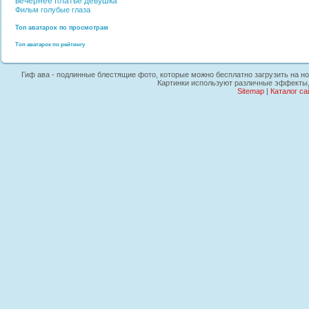
вечернее платье
девушка
Фильм
голубые глаза
Топ аватарок по просмотрам
Топ аватарок по рейтингу
Гиф ава - подлинные блестящие фото, которые можно бесплатно загрузить на ноу
Картинки используют различные эффекты, 
Sitemap
|
Каталог са