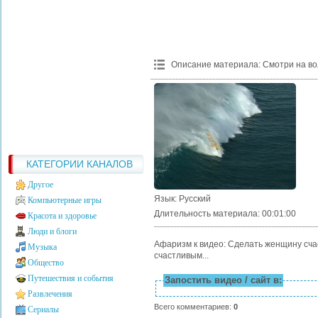
Описание материала
:
Смотри на во
КАТЕГОРИИ КАНАЛОВ
Другое
Язык
: Русский
Компьютерные игры
Длительность материала
: 00:01:00
Красота и здоровье
Люди и блоги
Афаризм к видео: Сделать женщину сча
Музыка
счастливым...
Общество
Путешествия и события
Запостить видео / сайт в:
Развлечения
Всего комментариев
:
0
Сериалы