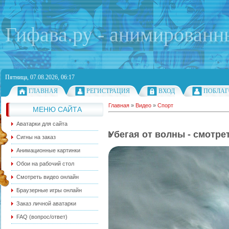
Гифава.ру - анимированн
Пятница, 07.08.2026, 06:17
ГЛАВНАЯ
РЕГИСТРАЦИЯ
ВХОД
ПОБЛАГ
Главная
»
Видео
»
Спорт
МЕНЮ САЙТА
Аватарки для сайта
Убегая от волны - смотре
Сигны на заказ
Анимационные картинки
Обои на рабочий стол
Смотреть видео онлайн
Браузерные игры онлайн
Заказ личной аватарки
FAQ (вопрос/ответ)