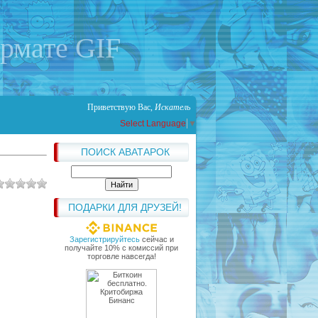
ормате GIF
Приветствую Вас
,
Искатель
Select Language
▼
ПОИСК АВАТАРОК
ПОДАРКИ ДЛЯ ДРУЗЕЙ!
Зарегистрируйтесь
сейчас и
получайте 10% с комиссий при
торговле навсегда!