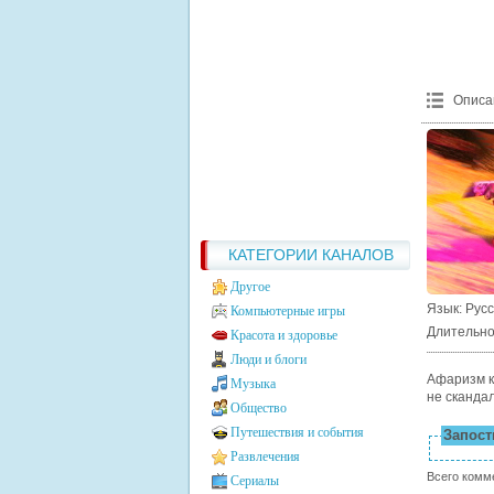
Описа
КАТЕГОРИИ КАНАЛОВ
Другое
Язык
: Рус
Компьютерные игры
Длительно
Красота и здоровье
Люди и блоги
Афаризм к 
Музыка
не скандал
Общество
Путешествия и события
Запости
Развлечения
Всего комм
Сериалы