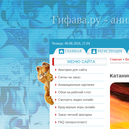
Гифава.ру - ан
Четверг, 06.08.2026, 21:04
ГЛАВНАЯ
РЕГИСТРАЦИЯ
Главная
»
Ви
МЕНЮ САЙТА
Аватарки для сайта
Катани
Сигны на заказ
Анимационные картинки
Обои на рабочий стол
Смотреть видео онлайн
Браузерные игры онлайн
Заказ личной аватарки
FAQ (вопрос/ответ)