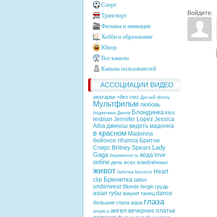
Спорт
Войдите:
Транспорт
Фильмы и анимация
Хобби и образование
Юмор
Все каналы
Каналы пользователей
АССОЦИАЦИИ ВИДЕО
аватарки +без смс
Дисней
disney
Мультфильм
любовь
Блондинка
kiss
Анджелина Джоли
lesbian
Jennifer Lopez
Jessica
Alba
джинсы
видеть
мадонна
в красном
Madonna
бейонсе
rihanna
Бритни
Lady
Спирс
Britney Spears
Gaga
вода
love
беременность
online
день всех влюблённых
живот
Heart
бабочка
beyonce
Брюнетка
clip
tattoo
underwear
Blonde
fergie
грудь
asian
губы
dance
вишня
танец
глаза
большие глаза
aqua
ангел
вечернее платье
актриса