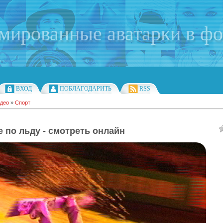
имированные аватарки в ф
ВХОД
ПОБЛАГОДАРИТЬ
RSS
део
»
Спорт
е по льду - смотреть онлайн