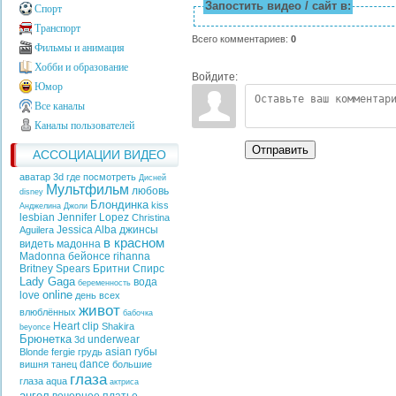
Запостить видео / сайт в:
Спорт
Транспорт
Всего комментариев
:
0
Фильмы и анимация
Хобби и образование
Войдите:
Юмор
Все каналы
Каналы пользователей
Отправить
АССОЦИАЦИИ ВИДЕО
аватар 3d где посмотреть
Дисней
Мультфильм
любовь
disney
Блондинка
kiss
Анджелина Джоли
lesbian
Jennifer Lopez
Christina
Jessica Alba
джинсы
Aguilera
в красном
видеть
мадонна
Madonna
бейонсе
rihanna
Britney Spears
Бритни Спирс
Lady Gaga
вода
беременность
online
love
день всех
живот
влюблённых
бабочка
Heart
clip
Shakira
beyonce
Брюнетка
underwear
3d
asian
губы
Blonde
fergie
грудь
dance
вишня
танец
большие
глаза
глаза
aqua
актриса
ангел