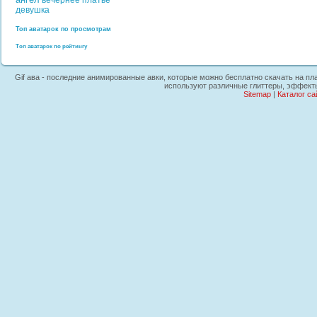
вечернее платье
девушка
Топ аватарок по просмотрам
Топ аватарок по рейтингу
Gif ава - последние анимированные авки, которые можно бесплатно скачать на пла
используют различные глиттеры, эффекты,
Sitemap
|
Каталог са