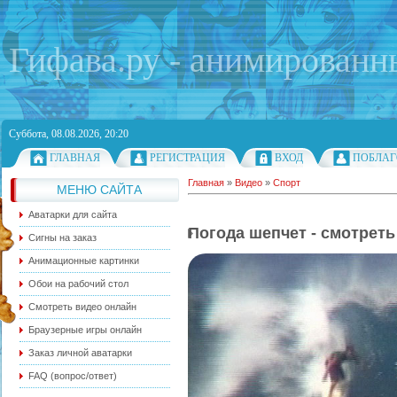
Гифава.ру - анимированн
Суббота, 08.08.2026, 20:20
ГЛАВНАЯ
РЕГИСТРАЦИЯ
ВХОД
ПОБЛАГ
Главная
»
Видео
»
Спорт
МЕНЮ САЙТА
Аватарки для сайта
Погода шепчет - смотреть
Сигны на заказ
Анимационные картинки
Обои на рабочий стол
Смотреть видео онлайн
Браузерные игры онлайн
Заказ личной аватарки
FAQ (вопрос/ответ)