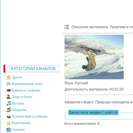
Описание материала
:
Практики в с
КАТЕГОРИИ КАНАЛОВ
Другое
Язык
: Русский
Компьютерные игры
Длительность материала
: 00:01:00
Красота и здоровье
Люди и блоги
Афаризм к видео: Природа наградила е
Музыка
Общество
Запостить видео / сайт в:
Путешествия и события
Развлечения
Всего комментариев
:
0
Сериалы