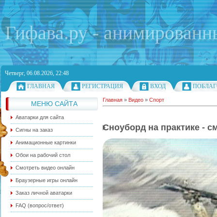
Гифава.ру - анимированн
Четверг, 06.08.2026, 22:48
ГЛАВНАЯ
РЕГИСТРАЦИЯ
ВХОД
ПОБЛАГ
Главная
»
Видео
»
Спорт
МЕНЮ САЙТА
Аватарки для сайта
Сноуборд на практике - с
Сигны на заказ
Анимационные картинки
Обои на рабочий стол
Смотреть видео онлайн
Браузерные игры онлайн
Заказ личной аватарки
FAQ (вопрос/ответ)