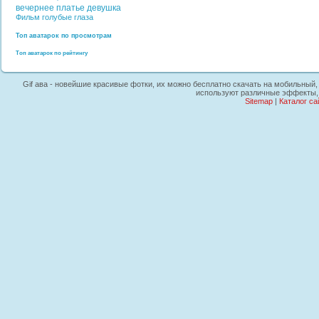
вечернее платье
девушка
Фильм
голубые глаза
Топ аватарок по просмотрам
Топ аватарок по рейтингу
Gif ава - новейшие красивые фотки, их можно бесплатно скачать на мобильный, i
используют различные эффекты, 
Sitemap
|
Каталог са