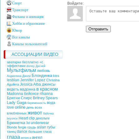
Спорт
Войдите:
Транспорт
Фильмы и анимация
Хобби и образование
Отправить
Юмор
Все каналы
Каналы пользователей
АССОЦИАЦИИ ВИДЕО
аватарки бесплатно +с
эффектами
disney
Дисней
Мультфильм
любовь
Блондинка
kiss
Анджелина Джоли
lesbian
Jennifer Lopez
Christina
Jessica Alba
джинсы
Aguilera
в красном
видеть
мадонна
Madonna
бейонсе
rihanna
Бритни Спирс
Britney Spears
Lady Gaga
вода
беременность
online
love
день всех
живот
влюблённых
бабочка
Heart
clip
декольте
beyonce
Брюнетка
underwear
3d
asian
губы
Blonde
fergie
грудь
dance
танец
большие глаза
глаза
ангел
актриса