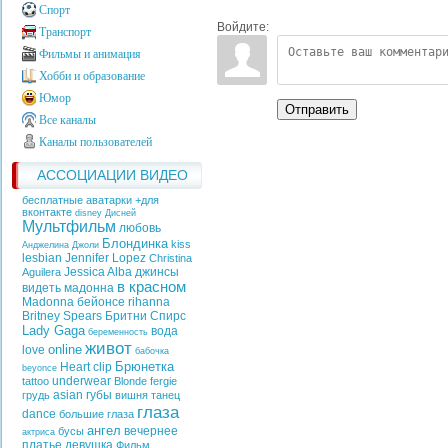
Спорт
Войдите:
Транспорт
Фильмы и анимация
Хобби и образование
Юмор
Отправить
Все каналы
Каналы пользователей
АССОЦИАЦИИ ВИДЕО
бесплатные аватарки +для
вконтакте
disney
Дисней
Мультфильм
любовь
Блондинка
kiss
Анджелина Джоли
lesbian
Jennifer Lopez
Christina
Jessica Alba
джинсы
Aguilera
в красном
видеть
мадонна
Madonna
бейонсе
rihanna
Britney Spears
Бритни Спирс
Lady Gaga
вода
беременность
живот
online
love
бабочка
Брюнетка
Heart
clip
beyonce
underwear
tattoo
Blonde
fergie
asian
губы
грудь
вишня
танец
глаза
dance
большие глаза
ангел
вечернее
бусы
актриса
платье
девушка
Фильм