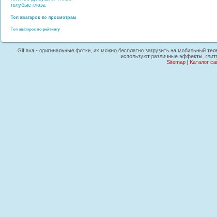
голубые глаза
Топ аватарок по просмотрам
Топ аватарок по рейтингу
Gif ava - оригинальные фотки, их можно бесплатно загрузить на мобильный теле
используют различные эффекты, глитт
Sitemap
|
Каталог са