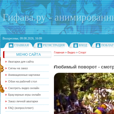
Гифава.ру - анимированн
Воскресенье, 09.08.2026, 16:09
ГЛАВНАЯ
РЕГИСТРАЦИЯ
ВХОД
ПОБЛАГ
Главная
»
Видео
»
Спорт
МЕНЮ САЙТА
Аватарки для сайта
Любимый поворот - смот
Сигны на заказ
Анимационные картинки
Обои на рабочий стол
Смотреть видео онлайн
Браузерные игры онлайн
Заказ личной аватарки
FAQ (вопрос/ответ)