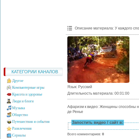
Описание материала
:
У каждого сп
КАТЕГОРИИ КАНАЛОВ
Другое
Язык
: Русский
Компьютерные игры
Длительность материала
: 00:01:00
Красота и здоровье
Люди и блоги
Афаризм к видео: Женщины способны на
Музыка
де Ренье
Общество
Путешествия и события
Запостить видео / сайт в:
Развлечения
Всего комментариев
:
0
Сериалы