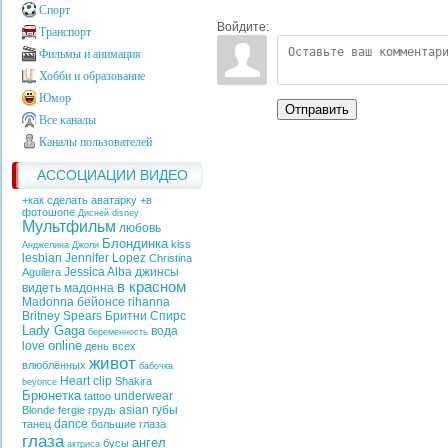
Спорт
Войдите:
Транспорт
Фильмы и анимация
Хобби и образование
Юмор
Отправить
Все каналы
Каналы пользователей
АССОЦИАЦИИ ВИДЕО
+как сделать аватарку +в
фотошопе
Дисней
disney
Мультфильм
любовь
Блондинка
kiss
Анджелина Джоли
lesbian
Jennifer Lopez
Christina
Jessica Alba
джинсы
Aguilera
в красном
видеть
мадонна
Madonna
бейонсе
rihanna
Britney Spears
Бритни Спирс
Lady Gaga
вода
беременность
online
love
день всех
живот
влюблённых
бабочка
Heart
clip
Shakira
beyonce
Брюнетка
underwear
tattoo
asian
губы
Blonde
fergie
грудь
dance
танец
большие глаза
глаза
ангел
бусы
актриса