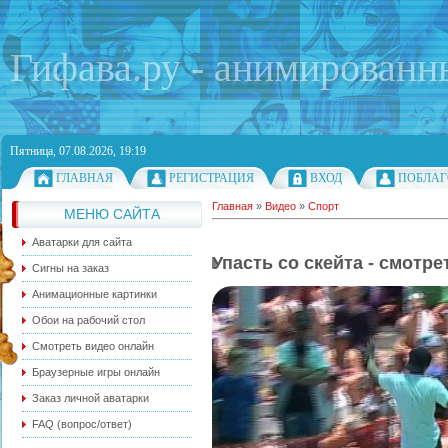
Гифава.ру - анимированн
Пятница, 07.08.2026, 19:19
ГЛАВНАЯ
РЕГИСТРАЦИЯ
ВХОД
ПОБЛАГ
Главная
»
Видео
»
Спорт
МЕНЮ САЙТА
Аватарки для сайта
Упасть со скейта - смотр
Сигны на заказ
Анимационные картинки
Обои на рабочий стол
Смотреть видео онлайн
Браузерные игры онлайн
Заказ личной аватарки
FAQ (вопрос/ответ)