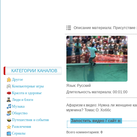
Описание материала
:
Присутствие 
КАТЕГОРИИ КАНАЛОВ
Другое
Язык
: Русский
Компьютерные игры
Длительность материала
: 00:01:00
Красота и здоровье
Люди и блоги
Афаризм к видео: Нужна ли женщине как
Музыка
мужчина? Томас О. Хоббс
Общество
Путешествия и события
Запостить видео / сайт в:
Развлечения
Всего комментариев
:
0
Сериалы