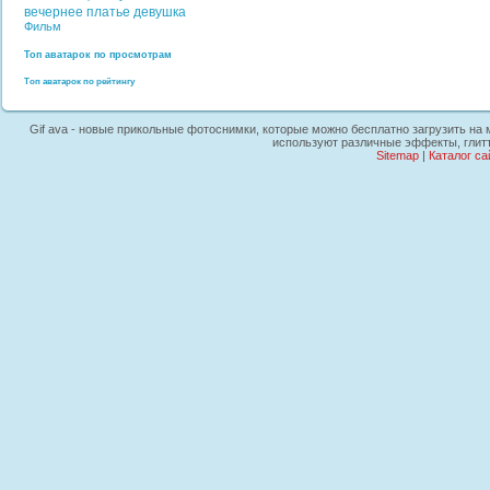
вечернее платье
девушка
Фильм
Топ аватарок по просмотрам
Топ аватарок по рейтингу
Gif ava - новые прикольные фотоснимки, которые можно бесплатно загрузить на м
используют различные эффекты, глитт
Sitemap
|
Каталог са