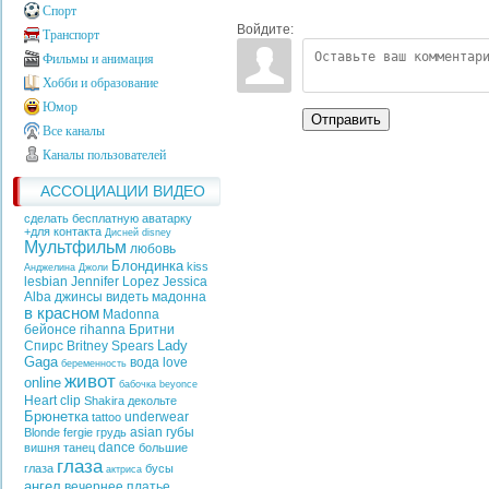
Спорт
Войдите:
Транспорт
Фильмы и анимация
Хобби и образование
Юмор
Отправить
Все каналы
Каналы пользователей
АССОЦИАЦИИ ВИДЕО
сделать бесплатную аватарку
+для контакта
Дисней
disney
Мультфильм
любовь
Блондинка
kiss
Анджелина Джоли
lesbian
Jennifer Lopez
Jessica
Alba
джинсы
видеть
мадонна
в красном
Madonna
бейонсе
rihanna
Бритни
Lady
Спирс
Britney Spears
Gaga
вода
love
беременность
живот
online
бабочка
beyonce
Heart
clip
Shakira
декольте
Брюнетка
underwear
tattoo
asian
губы
Blonde
fergie
грудь
dance
вишня
танец
большие
глаза
глаза
бусы
актриса
ангел
вечернее платье