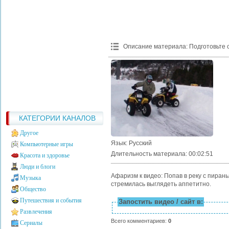
Описание материала
:
Подготовьте 
КАТЕГОРИИ КАНАЛОВ
Другое
Язык
: Русский
Компьютерные игры
Длительность материала
: 00:02:51
Красота и здоровье
Люди и блоги
Афаризм к видео: Попав в реку с пиран
Музыка
стремилась выглядеть аппетитно.
Общество
Путешествия и события
Запостить видео / сайт в:
Развлечения
Всего комментариев
:
0
Сериалы