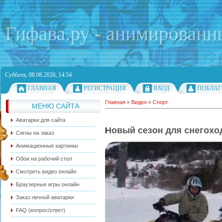
Гифава.ру - анимированн
Суббота, 08.08.2026, 14:54
ГЛАВНАЯ
РЕГИСТРАЦИЯ
ВХОД
ПОБЛАГ
Главная
»
Видео
»
Спорт
МЕНЮ САЙТА
Аватарки для сайта
Новый сезон для снегоход
Сигны на заказ
Анимационные картинки
Обои на рабочий стол
Смотреть видео онлайн
Браузерные игры онлайн
Заказ личной аватарки
FAQ (вопрос/ответ)