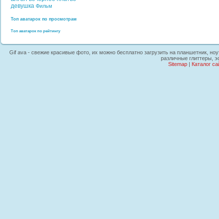
девушка
Фильм
Топ аватарок по просмотрам
Топ аватарок по рейтингу
Gif ava - свежие красивые фото, их можно бесплатно загрузить на планшетник, ноу
различные глиттеры, э
Sitemap
|
Каталог са