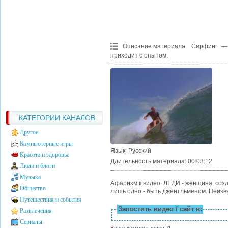
Описание материала
:
Серфинг — 
приходит с опытом.
КАТЕГОРИИ КАНАЛОВ
Другое
Компьютерные игры
Язык
: Русский
Красота и здоровье
Длительность материала
: 00:03:12
Люди и блоги
Музыка
Афаризм к видео: ЛЕДИ - женщина, соз
Общество
лишь одно - быть джентльменом. Неизв
Путешествия и события
Запостить видео / сайт в:
Развлечения
Сериалы
Всего комментариев
:
0