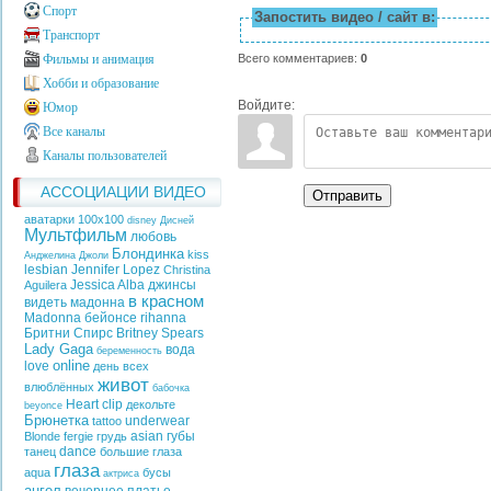
Спорт
Запостить видео / сайт в:
Транспорт
Всего комментариев
:
0
Фильмы и анимация
Хобби и образование
Войдите:
Юмор
Все каналы
Каналы пользователей
АССОЦИАЦИИ ВИДЕО
Отправить
аватарки 100х100
disney
Дисней
Мультфильм
любовь
Блондинка
kiss
Анджелина Джоли
lesbian
Jennifer Lopez
Christina
Jessica Alba
джинсы
Aguilera
в красном
видеть
мадонна
Madonna
бейонсе
rihanna
Бритни Спирс
Britney Spears
Lady Gaga
вода
беременность
online
love
день всех
живот
влюблённых
бабочка
Heart
clip
декольте
beyonce
Брюнетка
underwear
tattoo
asian
губы
Blonde
fergie
грудь
dance
танец
большие глаза
глаза
aqua
бусы
актриса
ангел