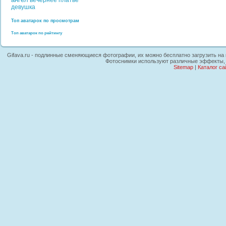
вечернее платье
девушка
Топ аватарок по просмотрам
Топ аватарок по рейтингу
Gifava.ru - подлинные сменяющиеся фотографии, их можно бесплатно загрузить на к
Фотоснимки используют различные эффекты, г
Sitemap
|
Каталог са