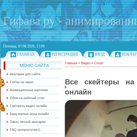
Гифава.ру - анимированн
Пятница, 07.08.2026, 13:09
ГЛАВНАЯ
РЕГИСТРАЦИЯ
ВХОД
ПОБЛАГ
Главная
»
Видео
»
Спорт
МЕНЮ САЙТА
Аватарки для сайта
Все скейтеры на
Сигны на заказ
онлайн
Анимационные картинки
Обои на рабочий стол
Смотреть видео онлайн
Браузерные игры онлайн
Заказ личной аватарки
FAQ (вопрос/ответ)