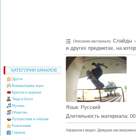
Слайды —
Описание материала
:
и других предметах, на кото
КАТЕГОРИИ КАНАЛОВ
Другое
Компьютерные игры
Красота и здоровье
Люди и блоги
Музыка
Язык
: Русский
Общество
Длительность материала
: 00
Путешествия и события
Развлечения
Афаризм к видео: Девушка как мороженое
Сериалы