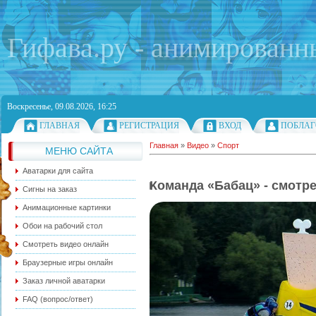
Гифава.ру - анимированн
Воскресенье, 09.08.2026, 16:25
ГЛАВНАЯ
РЕГИСТРАЦИЯ
ВХОД
ПОБЛАГ
Главная
»
Видео
»
Спорт
МЕНЮ САЙТА
Аватарки для сайта
Команда «Бабац» - смотр
Сигны на заказ
Анимационные картинки
Обои на рабочий стол
Смотреть видео онлайн
Браузерные игры онлайн
Заказ личной аватарки
FAQ (вопрос/ответ)