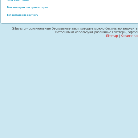
Топ аватарок по просмотрам
Топ аватарок по рейтингу
Gifava.ru - оригинальные бесплатные авки, которые можно бесплатно загрузить 
Фотоснимки используют различные глиттеры, эффек
Sitemap
|
Каталог са