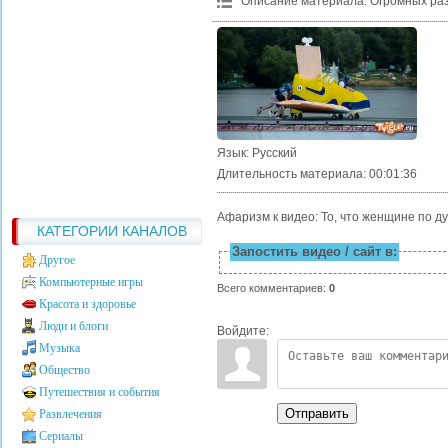
Описание материала
:
Огромных раз
Язык
: Русский
Длительность материала
: 00:01:36
Афаризм к видео: То, что женщине по д
КАТЕГОРИИ КАНАЛОВ
Запостить видео / сайт в:
Другое
Компьютерные игры
Всего комментариев
:
0
Красота и здоровье
Люди и блоги
Войдите:
Музыка
Общество
Путешествия и события
Отправить
Развлечения
Сериалы