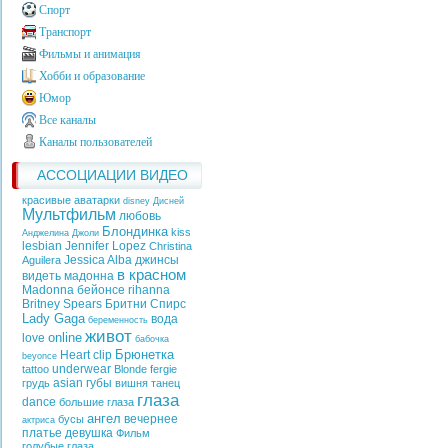
Спорт
Транспорт
Фильмы и анимация
Хобби и образование
Юмор
Все каналы
Каналы пользователей
АССОЦИАЦИИ ВИДЕО
красивые аватарки
disney
Дисней
Мультфильм
любовь
Блондинка
kiss
Анджелина Джоли
lesbian
Jennifer Lopez
Christina
Jessica Alba
джинсы
Aguilera
в красном
видеть
мадонна
Madonna
бейонсе
rihanna
Britney Spears
Бритни Спирс
Lady Gaga
вода
беременность
живот
online
love
бабочка
Брюнетка
Heart
clip
beyonce
underwear
tattoo
Blonde
fergie
asian
губы
грудь
вишня
танец
глаза
dance
большие глаза
ангел
вечернее
бусы
актриса
платье
девушка
Фильм
голубые глаза