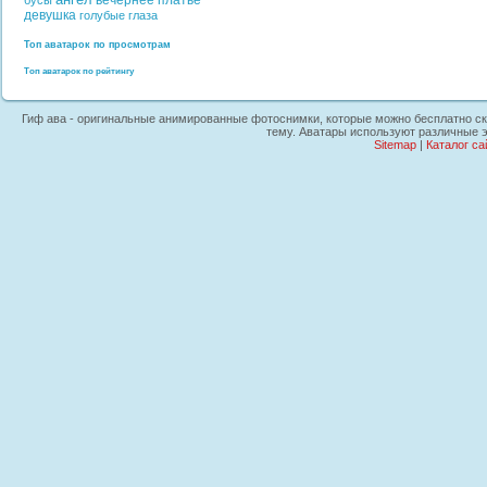
вечернее платье
бусы
девушка
голубые глаза
Топ аватарок по просмотрам
Топ аватарок по рейтингу
Гиф ава - оригинальные анимированные фотоснимки, которые можно бесплатно скач
тему. Аватары используют различные э
Sitemap
|
Каталог са