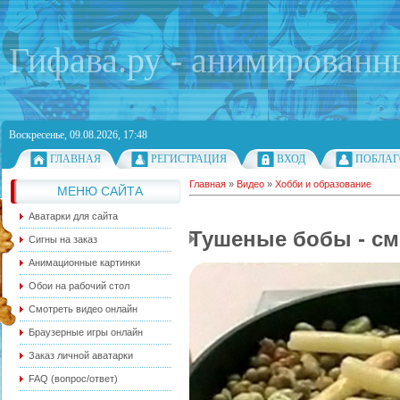
Гифава.ру - анимированн
Воскресенье, 09.08.2026, 17:48
ГЛАВНАЯ
РЕГИСТРАЦИЯ
ВХОД
ПОБЛАГ
Главная
»
Видео
»
Хобби и образование
МЕНЮ САЙТА
Аватарки для сайта
Тушеные бобы - см
Сигны на заказ
Анимационные картинки
Обои на рабочий стол
Смотреть видео онлайн
Браузерные игры онлайн
Заказ личной аватарки
FAQ (вопрос/ответ)