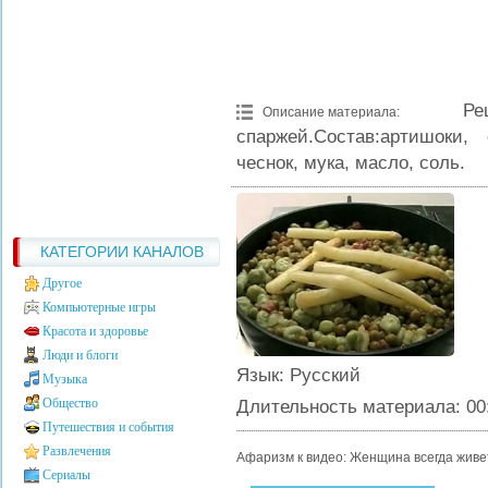
Р
Описание материала
:
спаржей.Состав:артишоки,
чеснок, мука, масло, соль.
КАТЕГОРИИ КАНАЛОВ
Другое
Компьютерные игры
Красота и здоровье
Люди и блоги
Язык
: Русский
Музыка
Общество
Длительность материала
: 00
Путешествия и события
Развлечения
Афаризм к видео: Женщина всегда живет 
Сериалы