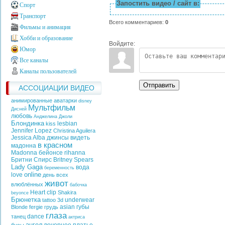
Запостить видео / сайт в:
Спорт
Транспорт
Всего комментариев
:
0
Фильмы и анимация
Хобби и образование
Войдите:
Юмор
Все каналы
Каналы пользователей
Отправить
АССОЦИАЦИИ ВИДЕО
анимированные аватарки
disney
Мультфильм
Дисней
любовь
Анджелина Джоли
Блондинка
lesbian
kiss
Jennifer Lopez
Christina Aguilera
Jessica Alba
джинсы
видеть
в красном
мадонна
Madonna
бейонсе
rihanna
Бритни Спирс
Britney Spears
Lady Gaga
вода
беременность
online
love
день всех
живот
влюблённых
бабочка
Heart
clip
Shakira
beyonce
Брюнетка
underwear
tattoo
3d
asian
губы
Blonde
fergie
грудь
глаза
dance
танец
актриса
ангел