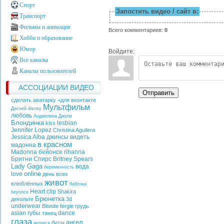
Спорт
Запостить видео / сайт в:
Транспорт
Фильмы и анимация
Всего комментариев
:
0
Хобби и образование
Юмор
Войдите:
Все каналы
Каналы пользователей
АССОЦИАЦИИ ВИДЕО
Отправить
сделать аватарку +для вконтакте
Мультфильм
Дисней
disney
любовь
Анджелина Джоли
Блондинка
lesbian
kiss
Jennifer Lopez
Christina Aguilera
Jessica Alba
джинсы
видеть
в красном
мадонна
Madonna
бейонсе
rihanna
Бритни Спирс
Britney Spears
Lady Gaga
вода
беременность
online
love
день всех
живот
влюблённых
бабочка
Heart
clip
Shakira
beyonce
Брюнетка
декольте
3d
underwear
Blonde
fergie
грудь
asian
губы
dance
танец
глаза
ангел
бусы
актриса