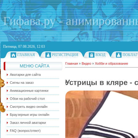
Гифава.ру - анимированн
Пятница, 07.08.2026, 12:03
ГЛАВНАЯ
РЕГИСТРАЦИЯ
ВХОД
ПОБЛАГ
Главная
»
Видео
»
Хобби и образование
МЕНЮ САЙТА
Аватарки для сайта
Устрицы в кляре - 
Сигны на заказ
Анимационные картинки
Обои на рабочий стол
Смотреть видео онлайн
Браузерные игры онлайн
Заказ личной аватарки
FAQ (вопрос/ответ)