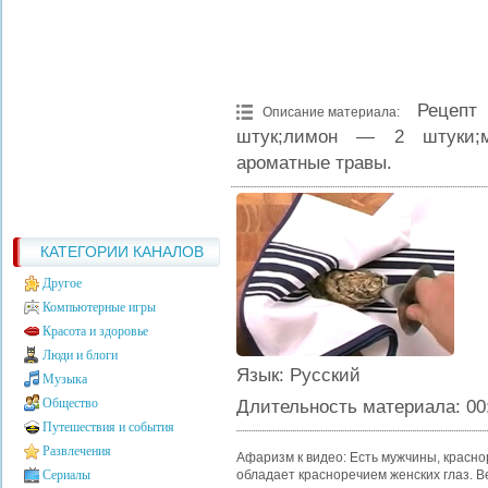
Рецепт
Описание материала
:
штук;лимон — 2 штуки;м
ароматные травы.
КАТЕГОРИИ КАНАЛОВ
Другое
Компьютерные игры
Красота и здоровье
Люди и блоги
Язык
: Русский
Музыка
Общество
Длительность материала
: 00
Путешествия и события
Развлечения
Афаризм к видео: Есть мужчины, красн
Сериалы
обладает красноречием женских глаз. В