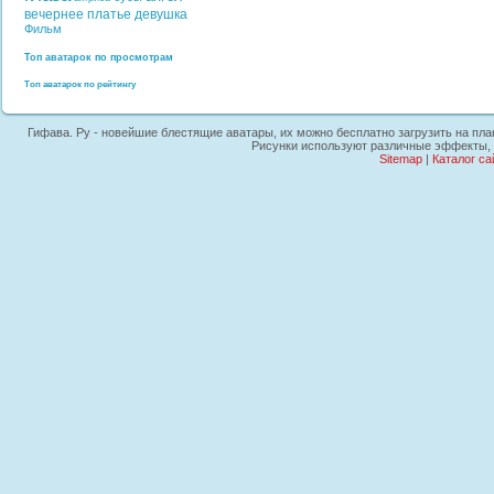
вечернее платье
девушка
Фильм
Топ аватарок по просмотрам
Топ аватарок по рейтингу
Гифава. Ру - новейшие блестящие аватары, их можно бесплатно загрузить на план
Рисунки используют различные эффекты, г
Sitemap
|
Каталог са