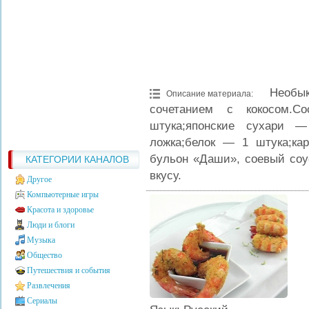
Необы
Описание материала
:
сочетанием с кокосом.С
штука;японские сухари 
ложка;белок — 1 штука;ка
бульон «Даши», соевый соу
КАТЕГОРИИ КАНАЛОВ
вкусу.
Другое
Компьютерные игры
Красота и здоровье
Люди и блоги
Музыка
Общество
Путешествия и события
Развлечения
Сериалы