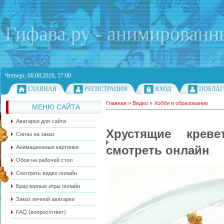
Гифава.ру - анимированн
Четверг, 06.08.2026, 17:00
ГЛАВНАЯ
РЕГИСТРАЦИЯ
ВХОД
ПОБЛАГ
Главная
»
Видео
»
Хобби и образование
МЕНЮ САЙТА
Аватарки для сайта
Хрустящие крев
Сигны на заказ
смотреть онлайн
Анимационные картинки
Обои на рабочий стол
Смотреть видео онлайн
Браузерные игры онлайн
Заказ личной аватарки
FAQ (вопрос/ответ)