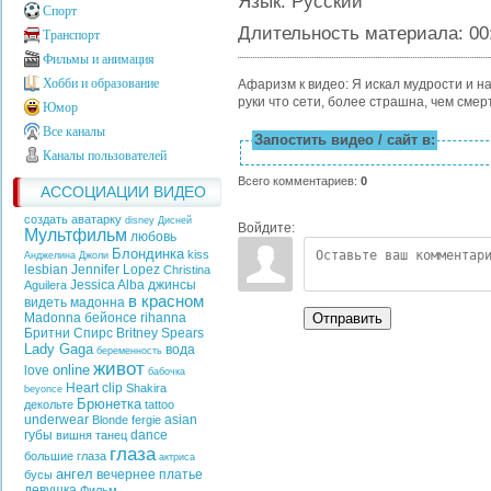
Язык
: Русский
Спорт
Длительность материала
: 00
Транспорт
Фильмы и анимация
Хобби и образование
Афаризм к видео: Я искал мудрости и на
руки что сети, более страшна, чем смерт
Юмор
Все каналы
Запостить видео / сайт в:
Каналы пользователей
Всего комментариев
:
0
АССОЦИАЦИИ ВИДЕО
создать аватарку
disney
Дисней
Войдите:
Мультфильм
любовь
Блондинка
kiss
Анджелина Джоли
lesbian
Jennifer Lopez
Christina
Jessica Alba
джинсы
Aguilera
в красном
видеть
мадонна
Отправить
Madonna
бейонсе
rihanna
Бритни Спирс
Britney Spears
Lady Gaga
вода
беременность
живот
online
love
бабочка
Heart
clip
Shakira
beyonce
Брюнетка
декольте
tattoo
underwear
asian
Blonde
fergie
губы
dance
вишня
танец
глаза
большие глаза
актриса
ангел
вечернее платье
бусы
девушка
Фильм