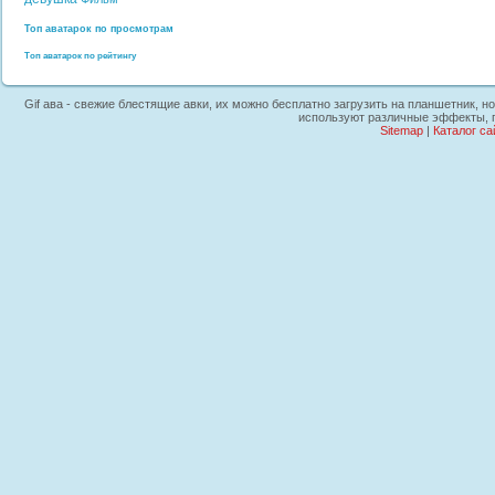
Топ аватарок по просмотрам
Топ аватарок по рейтингу
Gif ава - свежие блестящие авки, их можно бесплатно загрузить на планшетник, н
используют различные эффекты, г
Sitemap
|
Каталог са