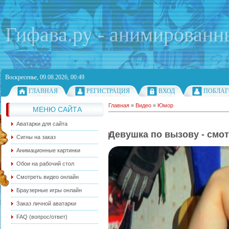
Гифава.ру - анимированн
Воскресенье, 09.08.2026, 00:49
ГЛАВНАЯ
РЕГИСТРАЦИЯ
ВХОД
ПОБЛАГ
Главная
»
Видео
»
Юмор
МЕНЮ САЙТА
Аватарки для сайта
Девушка по вызову - смо
Сигны на заказ
Анимационные картинки
Обои на рабочий стол
Смотреть видео онлайн
Браузерные игры онлайн
Заказ личной аватарки
FAQ (вопрос/ответ)