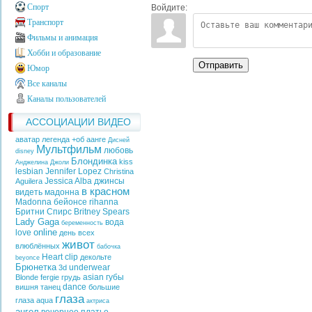
Спорт
Войдите:
Транспорт
Фильмы и анимация
Хобби и образование
Отправить
Юмор
Все каналы
Каналы пользователей
АССОЦИАЦИИ ВИДЕО
аватар легенда +об аанге
Дисней
Мультфильм
любовь
disney
Блондинка
kiss
Анджелина Джоли
lesbian
Jennifer Lopez
Christina
Jessica Alba
джинсы
Aguilera
в красном
видеть
мадонна
Madonna
бейонсе
rihanna
Бритни Спирс
Britney Spears
Lady Gaga
вода
беременность
online
love
день всех
живот
влюблённых
бабочка
Heart
clip
декольте
beyonce
Брюнетка
underwear
3d
asian
губы
Blonde
fergie
грудь
dance
вишня
танец
большие
глаза
глаза
aqua
актриса
ангел