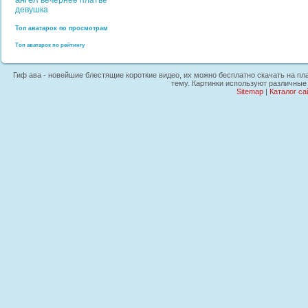
вечернее платье
девушка
Топ аватарок по просмотрам
Топ аватарок по рейтингу
Гиф ава - новейшие блестящие короткие видео, их можно бесплатно скачать на пла
тему. Картинки используют различные 
Sitemap
|
Каталог са