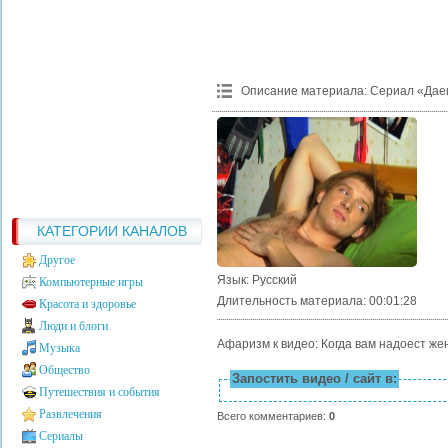
Описание материала
:
Сериал «Дае
КАТЕГОРИИ КАНАЛОВ
Другое
Язык
: Русский
Компьютерные игры
Длительность материала
: 00:01:28
Красота и здоровье
Люди и блоги
Афаризм к видео: Когда вам надоест же
Музыка
Общество
Запостить видео / сайт в:
Путешествия и события
Развлечения
Всего комментариев
:
0
Сериалы