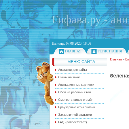
Гифава.ру - ан
Пятница, 07.08.2026, 18:56
ГЛАВНАЯ
РЕГИСТРАЦИЯ
Главная
»
Ви
МЕНЮ САЙТА
Аватарки для сайта
Зелена
Сигны на заказ
Анимационные картинки
Обои на рабочий стол
Смотреть видео онлайн
Браузерные игры онлайн
Заказ личной аватарки
FAQ (вопрос/ответ)