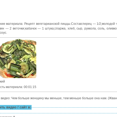
ние материала
:
Рецепт вегетарианской пиццы.Состав:перец — 1/2;молодой 
мин — 2 веточки;кабачок — 1 штука;спаржа, хлеб, сыр, руккола, соль, оливко
соус.
ский
сть материала
: 00:01:15
 видео: Чем больше женщину мы меньше, тем меньше больше она нам. (Жван
ть видео / сайт в:
ентариев
:
0