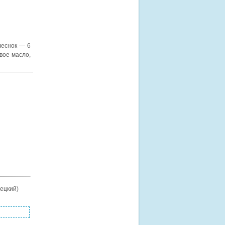
чеснок — 6
вое масло,
ецкий)