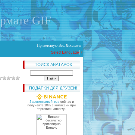
ормате GIF
Приветствую Вас
,
Искатель
Select Language
▼
ПОИСК АВАТАРОК
ПОДАРКИ ДЛЯ ДРУЗЕЙ!
Зарегистрируйтесь
сейчас и
получайте 10% с комиссий при
торговле навсегда!