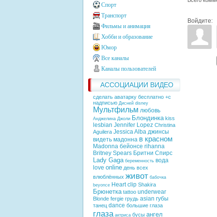
Спорт
Транспорт
Войдите:
Фильмы и анимация
Хобби и образование
Юмор
Все каналы
Каналы пользователей
АССОЦИАЦИИ ВИДЕО
сделать аватарку бесплатно +с
надписью
Дисней
disney
Мультфильм
любовь
Блондинка
kiss
Анджелина Джоли
lesbian
Jennifer Lopez
Christina
Jessica Alba
джинсы
Aguilera
в красном
видеть
мадонна
Madonna
бейонсе
rihanna
Britney Spears
Бритни Спирс
Lady Gaga
вода
беременность
online
love
день всех
живот
влюблённых
бабочка
Heart
clip
Shakira
beyonce
Брюнетка
underwear
tattoo
asian
губы
Blonde
fergie
грудь
dance
танец
большие глаза
глаза
ангел
бусы
актриса