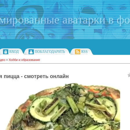
имированные аватарки в ф
ВХОД
ПОБЛАГОДАРИТЬ
RSS
део
»
Хобби и образование
я пицца - смотреть онлайн