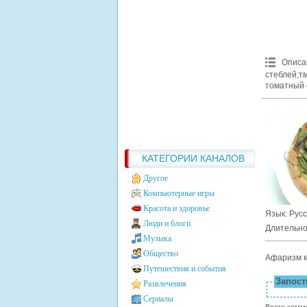
Описа
стеблей;т
томатный 
КАТЕГОРИИ КАНАЛОВ
Другое
Компьютерные игры
Красота и здоровье
Язык
: Рус
Люди и блоги
Длительно
Музыка
Общество
Афаризм к
Путешествия и события
Запости
Развлечения
Сериалы
Всего комм