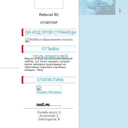
Referral ID:
GTSEFONF
QR-КОД ЭТОЙ СТРАНИЦЫ
ОТЗЫВЫ
ПОЛЬЗОВАТЕЛЕЙ
Мерси за Ваш высококачественный
сайтик, тут легко заказать лучшие
яркие аватарки вырезанные из
офигенных картинок стройных
женщин - Петр
СТАТИСТИКА
Онлайн всего:
1
Искателей:
1
Завсегдатаи:
0