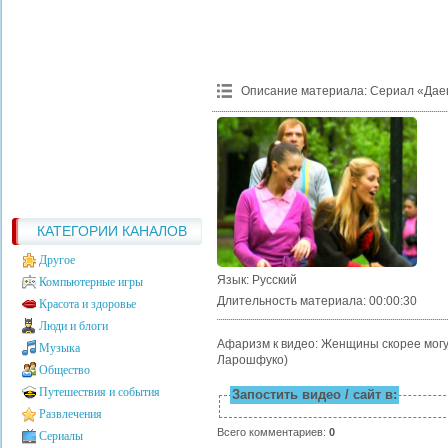
Описание материала
:
Сериал «Дае
КАТЕГОРИИ КАНАЛОВ
Другое
Язык
: Русский
Компьютерные игры
Длительность материала
: 00:00:30
Красота и здоровье
Люди и блоги
Афаризм к видео: Женщины скорее могут
Музыка
Ларошфуко)
Общество
Путешествия и события
Запостить видео / сайт в:
Развлечения
Всего комментариев
:
0
Сериалы