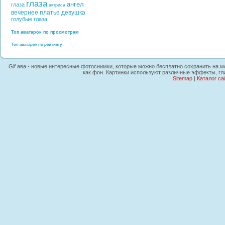
глаза
ангел
глаза
актриса
вечернее платье
девушка
голубые глаза
Топ аватарок по просмотрам
Топ аватарок по рейтингу
Gif ава - новые интересные фотоснимки, которые можно бесплатно сохранить на м
как фон. Картинки используют различные эффекты, гл
Sitemap
|
Каталог са