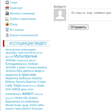
Спорт
Войдите:
Транспорт
Фильмы и анимация
Хобби и образование
Юмор
Отправить
Все каналы
Каналы пользователей
АССОЦИАЦИИ ВИДЕО
бесплатные новогодние
аватарки +для контакта
disney
Мультфильм
Дисней
любовь
Анджелина Джоли
Блондинка
lesbian
kiss
Jennifer Lopez
Christina Aguilera
Jessica Alba
джинсы
видеть
в красном
мадонна
Madonna
бейонсе
rihanna
Britney Spears
Бритни Спирс
Lady Gaga
вода
беременность
online
love
день всех
живот
влюблённых
бабочка
Heart
clip
Shakira
beyonce
Брюнетка
underwear
3d
asian
губы
Blonde
fergie
грудь
dance
вишня
танец
большие