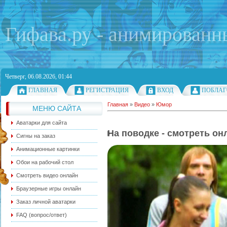
Гифава.ру - анимированн
Четверг, 06.08.2026, 01:44
ГЛАВНАЯ
РЕГИСТРАЦИЯ
ВХОД
ПОБЛАГ
Главная
»
Видео
»
Юмор
МЕНЮ САЙТА
Аватарки для сайта
На поводке - смотреть он
Сигны на заказ
Анимационные картинки
Обои на рабочий стол
Смотреть видео онлайн
Браузерные игры онлайн
Заказ личной аватарки
FAQ (вопрос/ответ)