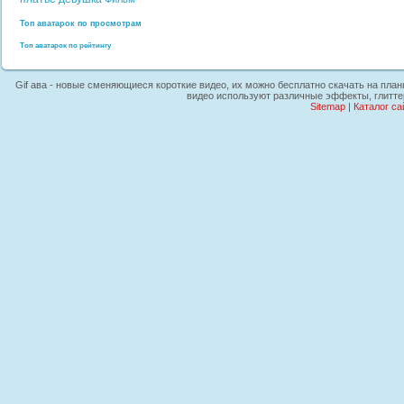
Топ аватарок по просмотрам
Топ аватарок по рейтингу
Gif ава - новые сменяющиеся короткие видео, их можно бесплатно скачать на планш
видео используют различные эффекты, глиттер
Sitemap
|
Каталог са