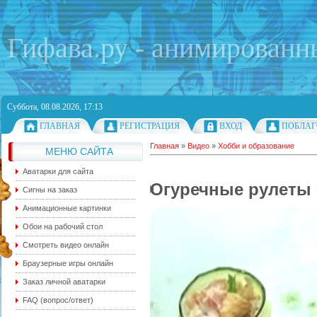
Гифава.ру - анимированн
Суббота, 08.08.2026, 17:13
ГЛАВНАЯ
РЕГИСТРАЦИЯ
ВХОД
ПОБЛАГ
Главная
»
Видео
»
Хобби и образование
МЕНЮ САЙТА
Аватарки для сайта
Огуречные рулеты 
Сигны на заказ
Анимационные картинки
Обои на рабочий стол
Смотреть видео онлайн
Браузерные игры онлайн
Заказ личной аватарки
FAQ (вопрос/ответ)