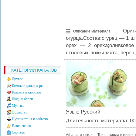
Ори
Описание материала
:
огурца.Состав:огурец — 1 ш
орех — 2 ореха;оливковое
столовых ложки;мята, перец,
КАТЕГОРИИ КАНАЛОВ
Другое
Компьютерные игры
Красота и здоровье
Люди и блоги
Музыка
Язык
: Русский
Общество
Путешествия и события
Длительность материала
: 00
Развлечения
Сериалы
Афаризм к видео: Три периода в жизни 