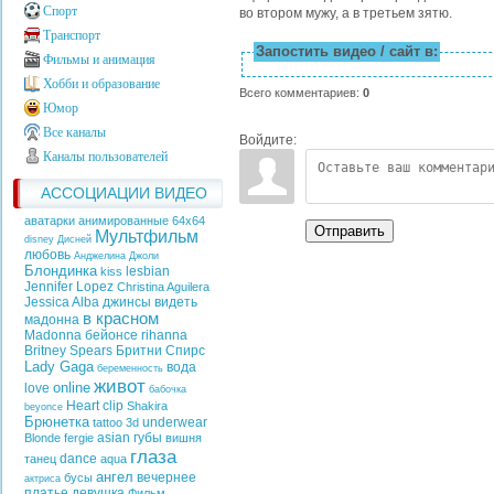
Спорт
во втором мужу, а в третьем зятю.
Транспорт
Запостить видео / сайт в:
Фильмы и анимация
Хобби и образование
Всего комментариев
:
0
Юмор
Все каналы
Войдите:
Каналы пользователей
АССОЦИАЦИИ ВИДЕО
аватарки анимированные 64х64
Отправить
Мультфильм
disney
Дисней
любовь
Анджелина Джоли
Блондинка
lesbian
kiss
Jennifer Lopez
Christina Aguilera
Jessica Alba
джинсы
видеть
в красном
мадонна
Madonna
бейонсе
rihanna
Britney Spears
Бритни Спирс
Lady Gaga
вода
беременность
живот
online
love
бабочка
Heart
clip
Shakira
beyonce
Брюнетка
underwear
tattoo
3d
asian
губы
Blonde
fergie
вишня
глаза
dance
танец
aqua
ангел
вечернее
бусы
актриса
платье
девушка
Фильм