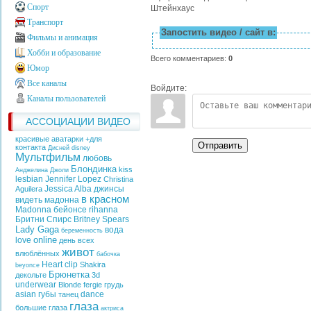
Спорт
Штейнхаус
Транспорт
Запостить видео / сайт в:
Фильмы и анимация
Хобби и образование
Всего комментариев
:
0
Юмор
Все каналы
Войдите:
Каналы пользователей
АССОЦИАЦИИ ВИДЕО
красивые аватарки +для
Отправить
контакта
Дисней
disney
Мультфильм
любовь
Блондинка
kiss
Анджелина Джоли
lesbian
Jennifer Lopez
Christina
Jessica Alba
джинсы
Aguilera
в красном
видеть
мадонна
Madonna
бейонсе
rihanna
Бритни Спирс
Britney Spears
Lady Gaga
вода
беременность
online
love
день всех
живот
влюблённых
бабочка
Heart
clip
Shakira
beyonce
Брюнетка
декольте
3d
underwear
Blonde
fergie
грудь
asian
губы
dance
танец
глаза
большие глаза
актриса