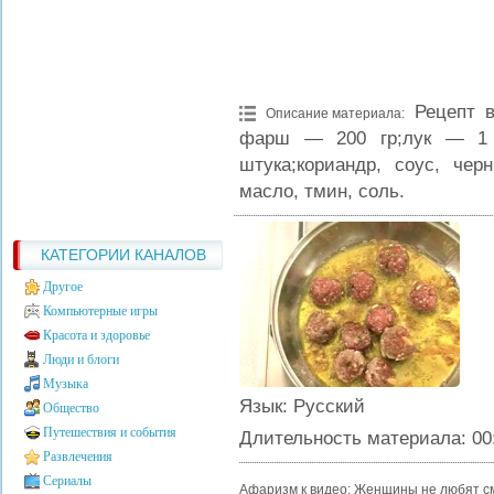
Рецепт 
Описание материала
:
фарш — 200 гр;лук — 1 
штука;кориандр, соус, чер
масло, тмин, соль.
КАТЕГОРИИ КАНАЛОВ
Другое
Компьютерные игры
Красота и здоровье
Люди и блоги
Музыка
Язык
: Русский
Общество
Путешествия и события
Длительность материала
: 00
Развлечения
Сериалы
Афаризм к видео: Женщины не любят см