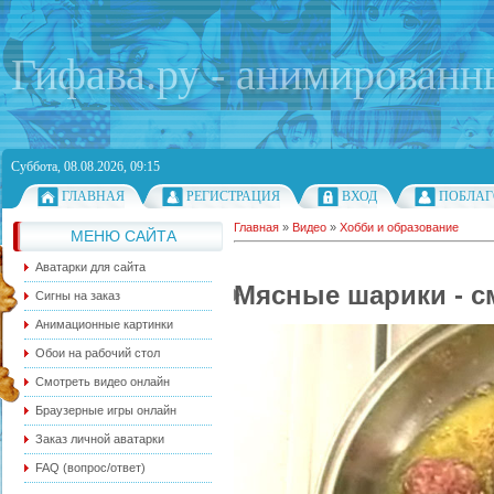
Гифава.ру - анимированн
Суббота, 08.08.2026, 09:15
ГЛАВНАЯ
РЕГИСТРАЦИЯ
ВХОД
ПОБЛАГ
Главная
»
Видео
»
Хобби и образование
МЕНЮ САЙТА
Аватарки для сайта
Мясные шарики - с
Сигны на заказ
Анимационные картинки
Обои на рабочий стол
Смотреть видео онлайн
Браузерные игры онлайн
Заказ личной аватарки
FAQ (вопрос/ответ)