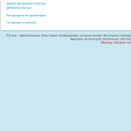
ангел
вечернее платье
девушка
Фильм
Топ аватарок по просмотрам
Топ аватарок по рейтингу
Gif ava - оригинальные блестящие изображения, которые можно бесплатно скопиров
Аватары используют различные глиттер
Sitemap
|
Каталог са