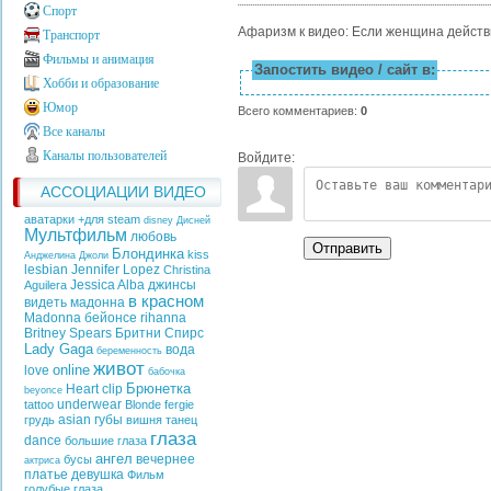
Спорт
Афаризм к видео: Если женщина действи
Транспорт
Фильмы и анимация
Запостить видео / сайт в:
Хобби и образование
Юмор
Всего комментариев
:
0
Все каналы
Каналы пользователей
Войдите:
АССОЦИАЦИИ ВИДЕО
аватарки +для steam
disney
Дисней
Мультфильм
любовь
Отправить
Блондинка
kiss
Анджелина Джоли
lesbian
Jennifer Lopez
Christina
Jessica Alba
джинсы
Aguilera
в красном
видеть
мадонна
Madonna
бейонсе
rihanna
Britney Spears
Бритни Спирс
Lady Gaga
вода
беременность
живот
online
love
бабочка
Брюнетка
Heart
clip
beyonce
underwear
tattoo
Blonde
fergie
asian
губы
грудь
вишня
танец
глаза
dance
большие глаза
ангел
вечернее
бусы
актриса
платье
девушка
Фильм
голубые глаза