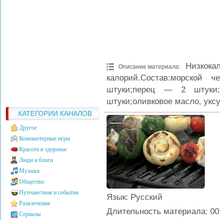
Низкока
Описание материала
:
калорий.Состав:морской
штуки;перец — 2 штуки
штуки;оливковое масло, уксу
КАТЕГОРИИ КАНАЛОВ
Другое
Компьютерные игры
Красота и здоровье
Люди и блоги
Музыка
Общество
Путешествия и события
Язык
: Русский
Развлечения
Длительность материала
: 00
Сериалы