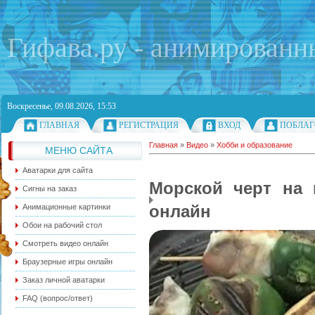
Гифава.ру - анимированн
Воскресенье, 09.08.2026, 15:53
ГЛАВНАЯ
РЕГИСТРАЦИЯ
ВХОД
ПОБЛАГ
Главная
»
Видео
»
Хобби и образование
МЕНЮ САЙТА
Аватарки для сайта
Морской черт на 
Сигны на заказ
онлайн
Анимационные картинки
Обои на рабочий стол
Смотреть видео онлайн
Браузерные игры онлайн
Заказ личной аватарки
FAQ (вопрос/ответ)