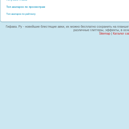
Топ аватарок по просмотрам
Топ аватарок по рейтингу
Гифава. Ру - новейшие блестящие авки, их можно бесплатно сохранить на планшетн
различные глиттеры, эффекты, в осн
Sitemap
|
Каталог са