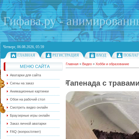
Гифава.ру - анимированн
Четверг, 06.08.2026, 05:59
ГЛАВНАЯ
РЕГИСТРАЦИЯ
ВХОД
ПОБЛАГ
Главная
»
Видео
»
Хобби и образование
МЕНЮ САЙТА
Аватарки для сайта
Тапенада с травами
Сигны на заказ
Анимационные картинки
Обои на рабочий стол
Смотреть видео онлайн
Браузерные игры онлайн
Заказ личной аватарки
FAQ (вопрос/ответ)