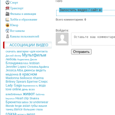
Гюго
Спорт
Транспорт
Запостить видео / сайт в:
Фильмы и анимация
Хобби и образование
Всего комментариев
:
0
Юмор
Войдите:
Все каналы
Каналы пользователей
АССОЦИАЦИИ ВИДЕО
Отправить
скачать аватарки +для контакта
Мультфильм
Дисней
disney
любовь
Анджелина Джоли
Блондинка
lesbian
kiss
Jennifer Lopez
Christina Aguilera
Jessica Alba
джинсы
видеть
в красном
мадонна
Madonna
бейонсе
rihanna
Britney Spears
Бритни Спирс
Lady Gaga
вода
беременность
online
love
день всех
живот
влюблённых
бабочка
Heart
clip
Shakira
beyonce
Брюнетка
underwear
tattoo
3d
asian
губы
Blonde
fergie
вишня
dance
танец
большие глаза
глаза
ангел
актриса