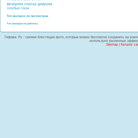
вечернее платье
девушка
голубые глаза
Топ аватарок по просмотрам
Топ аватарок по рейтингу
Гифава. Ру - свежие блестящие фото, которые можно бесплатно сохранить на компью
используют различные эффекты
Sitemap
|
Каталог са