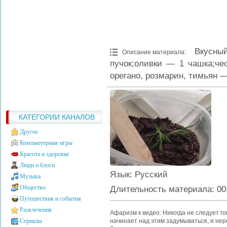
Вкусны
Описание материала
:
пучок;оливки — 1 чашка;че
орегано, розмарин, тимьян —
КАТЕГОРИИ КАНАЛОВ
Другое
Компьютерные игры
Красота и здоровье
Люди и блоги
Язык
: Русский
Музыка
Общество
Длительность материала
: 00
Путешествия и события
Развлечения
Афаризм к видео: Никогда не следует го
Сериалы
начинает над этим задумываться, и не