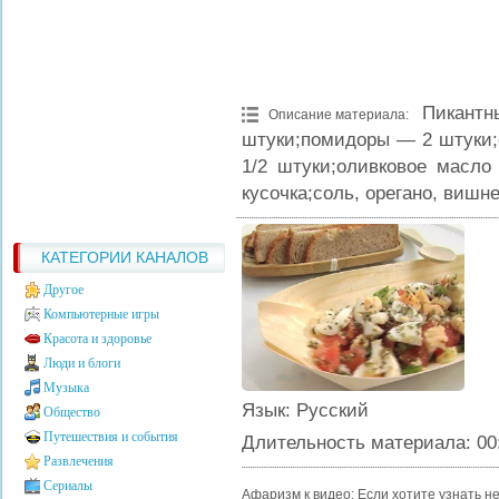
Пикантн
Описание материала
:
штуки;помидоры — 2 штуки;
1/2 штуки;оливковое масло
кусочка;соль, орегано, вишн
КАТЕГОРИИ КАНАЛОВ
Другое
Компьютерные игры
Красота и здоровье
Люди и блоги
Музыка
Язык
: Русский
Общество
Путешествия и события
Длительность материала
: 00
Развлечения
Сериалы
Афаризм к видео: Если хотите узнать н