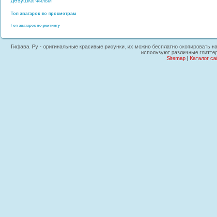
девушка
Фильм
Топ аватарок по просмотрам
Топ аватарок по рейтингу
Гифава. Ру - оригинальные красивые рисунки, их можно бесплатно скопировать на 
используют различные глиттер
Sitemap
|
Каталог са