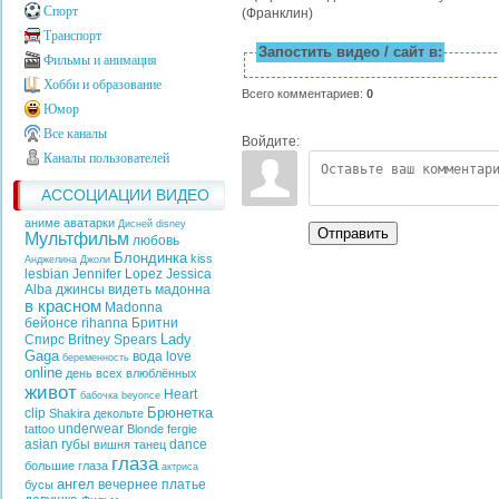
Спорт
(Франклин)
Транспорт
Запостить видео / сайт в:
Фильмы и анимация
Хобби и образование
Всего комментариев
:
0
Юмор
Все каналы
Войдите:
Каналы пользователей
АССОЦИАЦИИ ВИДЕО
аниме аватарки
Дисней
disney
Отправить
Мультфильм
любовь
Блондинка
kiss
Анджелина Джоли
lesbian
Jennifer Lopez
Jessica
Alba
джинсы
видеть
мадонна
в красном
Madonna
бейонсе
rihanna
Бритни
Lady
Спирс
Britney Spears
Gaga
вода
love
беременность
online
день всех влюблённых
живот
Heart
бабочка
beyonce
Брюнетка
clip
Shakira
декольте
underwear
tattoo
Blonde
fergie
asian
губы
dance
вишня
танец
глаза
большие глаза
актриса
ангел
вечернее платье
бусы