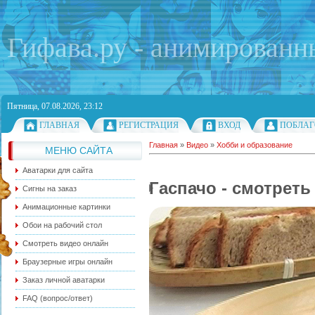
Гифава.ру - анимированн
Пятница, 07.08.2026, 23:12
ГЛАВНАЯ
РЕГИСТРАЦИЯ
ВХОД
ПОБЛАГ
Главная
»
Видео
»
Хобби и образование
МЕНЮ САЙТА
Аватарки для сайта
Гаспачо - смотреть
Сигны на заказ
Анимационные картинки
Обои на рабочий стол
Смотреть видео онлайн
Браузерные игры онлайн
Заказ личной аватарки
FAQ (вопрос/ответ)