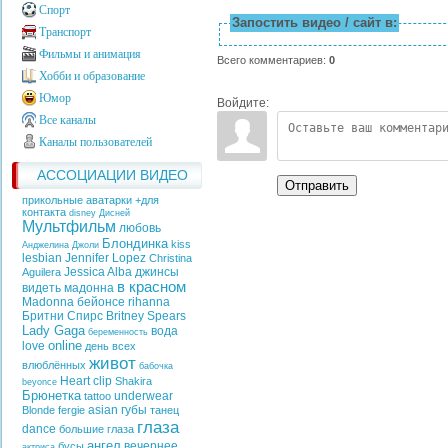
Спорт
Запостить видео / сайт в:
Транспорт
Фильмы и анимация
Всего комментариев
:
0
Хобби и образование
Юмор
Войдите:
Все каналы
Каналы пользователей
АССОЦИАЦИИ ВИДЕО
Отправить
прикольные аватарки +для
контакта
disney
Дисней
Мультфильм
любовь
Блондинка
kiss
Анджелина Джоли
lesbian
Jennifer Lopez
Christina
Jessica Alba
джинсы
Aguilera
в красном
видеть
мадонна
Madonna
бейонсе
rihanna
Бритни Спирс
Britney Spears
Lady Gaga
вода
беременность
online
love
день всех
живот
влюблённых
бабочка
Heart
clip
Shakira
beyonce
Брюнетка
underwear
tattoo
asian
губы
Blonde
fergie
танец
глаза
dance
большие глаза
ангел
вечернее
бусы
актриса