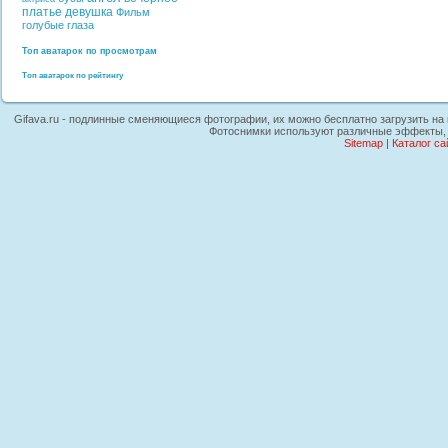
платье
девушка
Фильм
голубые глаза
Топ аватарок по просмотрам
Топ аватарок по рейтингу
Gifava.ru - подлинные сменяющиеся фотографии, их можно бесплатно загрузить на к
Фотоснимки используют различные эффекты, г
Sitemap
|
Каталог са