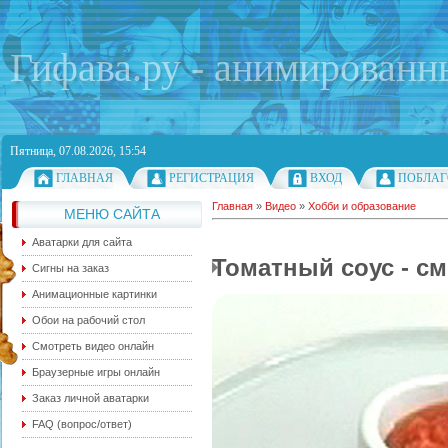
Гифава.ру - анимированн
Пятница, 07.08.2026, 15:54
ГЛАВНАЯ
РЕГИСТРАЦИЯ
ВХОД
ПОБЛАГ
Главная
»
Видео
»
Хобби и образование
МЕНЮ САЙТА
Аватарки для сайта
Томатный соус - с
Сигны на заказ
Анимационные картинки
Обои на рабочий стол
Смотреть видео онлайн
Браузерные игры онлайн
Заказ личной аватарки
FAQ (вопрос/ответ)