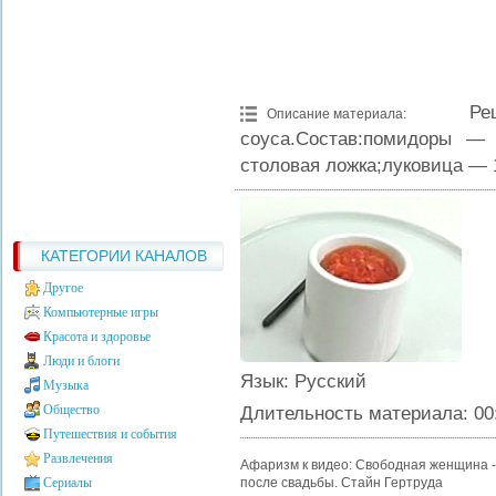
Ре
Описание материала
:
соуса.Состав:помидоры —
столовая ложка;луковица — 1
КАТЕГОРИИ КАНАЛОВ
Другое
Компьютерные игры
Красота и здоровье
Люди и блоги
Язык
: Русский
Музыка
Общество
Длительность материала
: 00
Путешествия и события
Развлечения
Афаризм к видео: Свободная женщина - 
Сериалы
после свадьбы. Стайн Гертруда