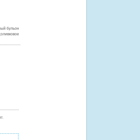
ный бульон
;оливковое
т.