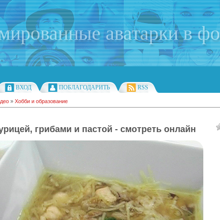
имированные аватарки в ф
ВХОД
ПОБЛАГОДАРИТЬ
RSS
део
»
Хобби и образование
курицей, грибами и пастой - смотреть онлайн