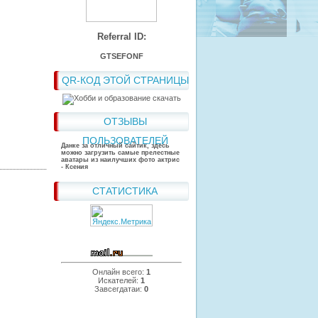
Referral ID:
GTSEFONF
QR-КОД ЭТОЙ СТРАНИЦЫ
ОТЗЫВЫ
ПОЛЬЗОВАТЕЛЕЙ
Данке за отличный сайтик, здесь
можно загрузить самые прелестные
аватары из наилучших фото актрис
- Ксения
СТАТИСТИКА
Онлайн всего:
1
Искателей:
1
Завсегдатаи:
0