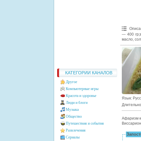
Описа
— 400 гр;
масло, сол
КАТЕГОРИИ КАНАЛОВ
Другое
Компьютерные игры
Красота и здоровье
Язык
: Рус
Люди и блоги
Длительно
Музыка
Общество
Афаризм к
Путешествия и события
Виссарион
Развлечения
Запости
Сериалы