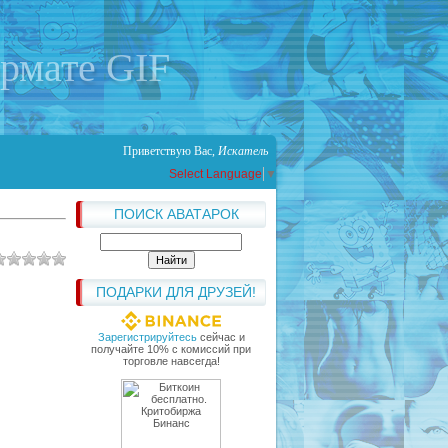
ормате GIF
Приветствую Вас
,
Искатель
Select Language
▼
ПОИСК АВАТАРОК
ПОДАРКИ ДЛЯ ДРУЗЕЙ!
Зарегистрируйтесь
сейчас и
получайте 10% с комиссий при
торговле навсегда!