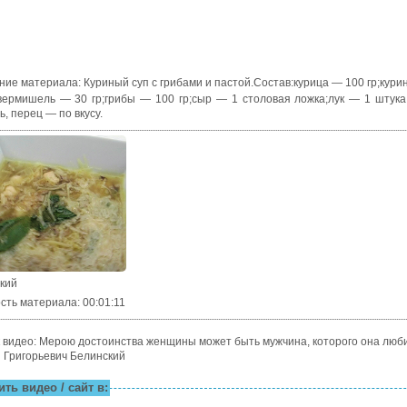
ние материала
:
Куриный суп с грибами и пастой.Состав:курица — 100 гр;кури
вермишель — 30 гр;грибы — 100 гр;сыр — 1 столовая ложка;лук — 1 штука
ь, перец — по вкусу.
ский
сть материала
: 00:01:11
 видео: Мерою достоинства женщины может быть мужчина, которого она люби
 Григорьевич Белинский
ть видео / сайт в: