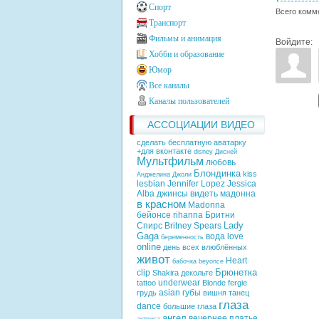
Спорт
Всего комм
Транспорт
Фильмы и анимация
Войдите:
Хобби и образование
Юмор
Все каналы
Каналы пользователей
АССОЦИАЦИИ ВИДЕО
сделать бесплатную аватарку
+для вконтакте
disney
Дисней
Мультфильм
любовь
Блондинка
kiss
Анджелина Джоли
lesbian
Jennifer Lopez
Jessica
Alba
джинсы
видеть
мадонна
в красном
Madonna
бейонсе
rihanna
Бритни
Lady
Спирс
Britney Spears
Gaga
вода
love
беременность
online
день всех влюблённых
живот
Heart
бабочка
beyonce
Брюнетка
clip
Shakira
декольте
underwear
tattoo
Blonde
fergie
asian
губы
грудь
вишня
танец
глаза
dance
большие глаза
ангел
вечернее платье