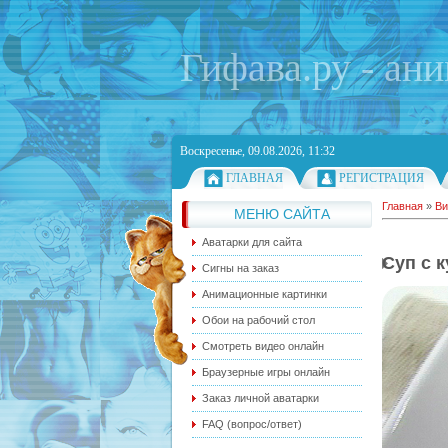
Гифава.ру - ан
Воскресенье, 09.08.2026, 11:32
ГЛАВНАЯ
РЕГИСТРАЦИЯ
Главная
»
Ви
МЕНЮ САЙТА
Аватарки для сайта
Суп с 
Сигны на заказ
Анимационные картинки
Обои на рабочий стол
Смотреть видео онлайн
Браузерные игры онлайн
Заказ личной аватарки
FAQ (вопрос/ответ)