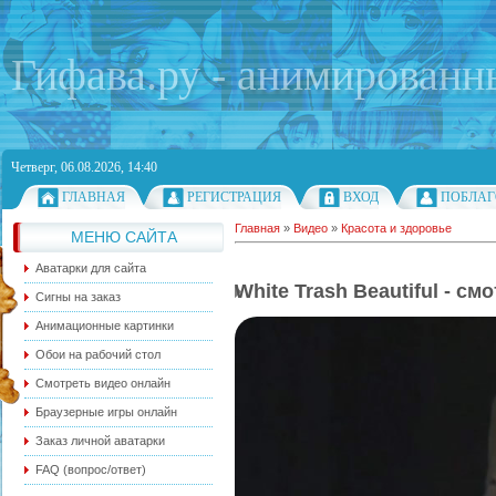
Гифава.ру - анимированн
Четверг, 06.08.2026, 14:40
ГЛАВНАЯ
РЕГИСТРАЦИЯ
ВХОД
ПОБЛАГ
Главная
»
Видео
»
Красота и здоровье
МЕНЮ САЙТА
Аватарки для сайта
White Trash Beautiful - см
Сигны на заказ
Анимационные картинки
Обои на рабочий стол
Смотреть видео онлайн
Браузерные игры онлайн
Заказ личной аватарки
FAQ (вопрос/ответ)