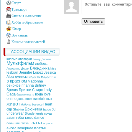
Спорт
Транспорт
Фильмы и анимация
Отправить
Хобби и образование
Юмор
Все каналы
Каналы пользователей
АССОЦИАЦИИ ВИДЕО
клевые аватарки
disney
Дисней
Мультфильм
любовь
Блондинка
kiss
Анджелина Джоли
lesbian
Jennifer Lopez
Jessica
Alba
джинсы
видеть
мадонна
в красном
Madonna
бейонсе
rihanna
Britney
Lady
Spears
Бритни Спирс
Gaga
вода
love
беременность
online
день всех влюблённых
живот
Heart
бабочка
beyonce
Брюнетка
clip
Shakira
tattoo
3d
underwear
Blonde
fergie
грудь
asian
губы
dance
танец
глаза
большие глаза
актриса
ангел
вечернее платье