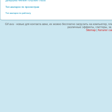
девушка
Фильм
голубые глаза
Топ аватарок по просмотрам
Топ аватарок по рейтингу
Gif ava - новые для контакта авки, их можно бесплатно загрузить на компьютер, п
различные эффекты, глиттеры, за 
Sitemap
|
Каталог са