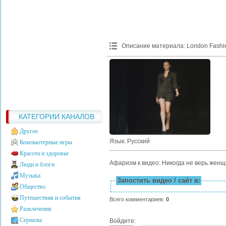
Описание материала
:
London Fashio
КАТЕГОРИИ КАНАЛОВ
Другое
Язык
: Русский
Компьютерные игры
Красота и здоровье
Афаризм к видео: Никогда не верь женщ
Люди и блоги
Музыка
Запостить видео / сайт в:
Общество
Путешествия и события
Всего комментариев
:
0
Развлечения
Сериалы
Войдите: